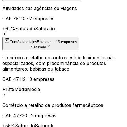
Atividades das agências de viagens
CAE
79110
·
2
empresas
+62%
Saturado
Saturado
Comércio e lojas
5
setores ·
13
empresas
Saturado
Comércio a retalho em outros estabelecimentos não
especializados, com predominância de produtos
alimentares, bebidas ou tabaco
CAE
47112
·
3
empresas
+13%
Média
Média
Comércio a retalho de produtos farmacêuticos
CAE
47730
·
2
empresas
+55%
Saturado
Saturado