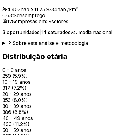
4.403
hab.
11.75
%
·
34
hab./km²
6.63
%
desemprego
128
empresas em
59
setores
3
oportunidades
|
14
saturados
vs. média nacional
Sobre esta análise e metodologia
Distribuição etária
0 - 9 anos
259
(
5.9
%)
10 - 19 anos
317
(
7.2
%)
20 - 29 anos
353
(
8.0
%)
30 - 39 anos
386
(
8.8
%)
40 - 49 anos
493
(
11.2
%)
50 - 59 anos