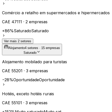
Comércio a retalho em supermercados e hipermercados
CAE
47111
·
2
empresas
+86%
Saturado
Saturado
Ver mais
2
setores
Alojamento
4
setores ·
15
empresas
Saturado
Alojamento mobilado para turistas
CAE
55201
·
3
empresas
−28%
Oportunidade
Oportunidade
Hotéis, exceto hotéis rurais
CAE
55101
·
3
empresas
+152%
Muito saturado
Muito sat.