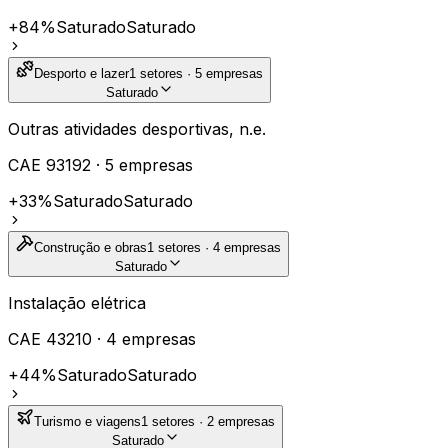
+84%
Saturado
Saturado
Desporto e lazer
1
setores ·
5
empresas
Saturado
Outras atividades desportivas, n.e.
CAE
93192
·
5
empresas
+33%
Saturado
Saturado
Construção e obras
1
setores ·
4
empresas
Saturado
Instalação elétrica
CAE
43210
·
4
empresas
+44%
Saturado
Saturado
Turismo e viagens
1
setores ·
2
empresas
Saturado