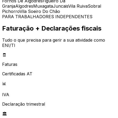
Fornos De Algodres
Figueiró Da
Granja
Algodres
Muxagata
Juncais
Vila Ruiva
Sobral
Pichorro
Vila Soeiro Do Chão
PARA TRABALHADORES INDEPENDENTES
Faturação + Declarações fiscais
Tudo o que precisa para gerir a sua atividade como
ENI/TI
🧾
Faturas
Certificadas AT
📊
IVA
Declaração trimestral
🏛️