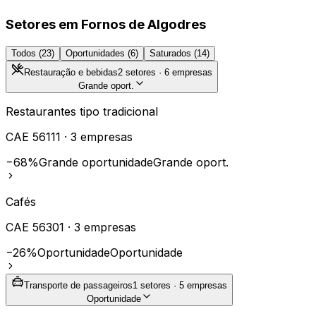
Setores em
Fornos de Algodres
Todos (
23
)
Oportunidades (
6
)
Saturados (
14
)
Restauração e bebidas
2
setores ·
6
empresas
Grande oport.
Restaurantes tipo tradicional
CAE
56111
·
3
empresas
−68%
Grande oportunidade
Grande oport.
Cafés
CAE
56301
·
3
empresas
−26%
Oportunidade
Oportunidade
Transporte de passageiros
1
setores ·
5
empresas
Oportunidade