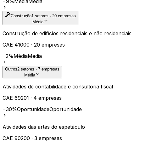
−9%
Média
Média
Construção
1
setores ·
20
empresas
Média
Construção de edifícios residenciais e não residenciais
CAE
41000
·
20
empresas
−2%
Média
Média
Outros
2
setores ·
7
empresas
Média
Atividades de contabilidade e consultoria fiscal
CAE
69201
·
4
empresas
−30%
Oportunidade
Oportunidade
Atividades das artes do espetáculo
CAE
90200
·
3
empresas