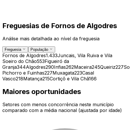
Freguesias de
Fornos de Algodres
Análise mais detalhada ao nível da freguesia
Freguesia
População
Fornos de Algodres
1.433
Juncais, Vila Ruiva e Vila
Soeiro do Chão
553
Figueiró da
Granja
344
Algodres
290
Infias
262
Maceira
245
Queiriz
227
So
Pichorro e Fuinhas
227
Muxagata
223
Casal
Vasco
218
Matança
215
Cortiçô e Vila Chã
166
Maiores oportunidades
Setores com menos concorrência neste município
comparado com a média nacional (ajustada por idade)