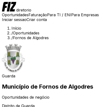
diretorio
Oportunidades
Faturação
Para TI / ENI
Para Empresas
Iniciar sessao
Criar conta
Início
/
Oportunidades
/
Fornos de Algodres
Guarda
Município de
Fornos de Algodres
Oportunidades de negócio
Distrito de
Guarda