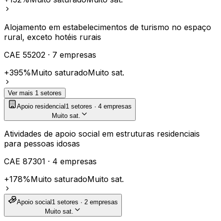
Alojamento em estabelecimentos de turismo no espaço
rural, exceto hotéis rurais
CAE
55202
·
7
empresas
+395%
Muito saturado
Muito sat.
Ver mais
1
setores
Apoio residencial
1
setores ·
4
empresas
Muito sat.
Atividades de apoio social em estruturas residenciais
para pessoas idosas
CAE
87301
·
4
empresas
+178%
Muito saturado
Muito sat.
Apoio social
1
setores ·
2
empresas
Muito sat.