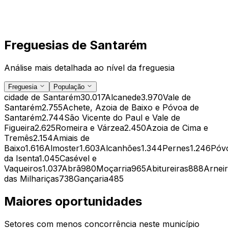
Freguesias de
Santarém
Análise mais detalhada ao nível da freguesia
Freguesia
População
cidade de Santarém
30.017
Alcanede
3.970
Vale de
Santarém
2.755
Achete, Azoia de Baixo e Póvoa de
Santarém
2.744
São Vicente do Paul e Vale de
Figueira
2.625
Romeira e Várzea
2.450
Azoia de Cima e
Tremês
2.154
Amiais de
Baixo
1.616
Almoster
1.603
Alcanhões
1.344
Pernes
1.246
Póv
da Isenta
1.045
Casével e
Vaqueiros
1.037
Abrã
980
Moçarria
965
Abitureiras
888
Arnei
das Milhariças
738
Gançaria
485
Maiores oportunidades
Setores com menos concorrência neste município