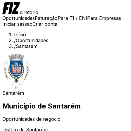
diretorio
Oportunidades
Faturação
Para TI / ENI
Para Empresas
Iniciar sessao
Criar conta
Início
/
Oportunidades
/
Santarém
Santarém
Município de
Santarém
Oportunidades de negócio
Distrito de
Santarém