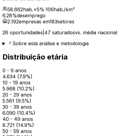
58.662
hab.
5
%
·
106
hab./km²
6.28
%
desemprego
2.192
empresas em
183
setores
26
oportunidades
|
47
saturados
vs. média nacional
Sobre esta análise e metodologia
Distribuição etária
0 - 9 anos
4.634
(
7.9
%)
10 - 19 anos
5.968
(
10.2
%)
20 - 29 anos
5.561
(
9.5
%)
30 - 39 anos
6.090
(
10.4
%)
40 - 49 anos
8.721
(
14.9
%)
50 - 59 anos