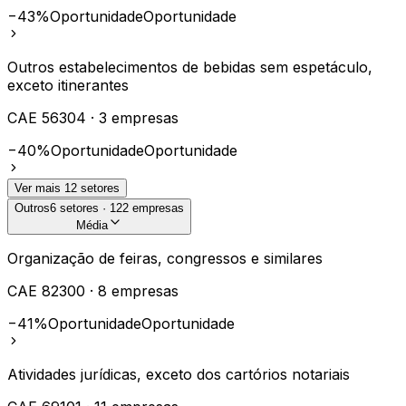
−43%
Oportunidade
Oportunidade
Outros estabelecimentos de bebidas sem espetáculo,
exceto itinerantes
CAE
56304
·
3
empresas
−40%
Oportunidade
Oportunidade
Ver mais
12
setores
Outros
6
setores ·
122
empresas
Média
Organização de feiras, congressos e similares
CAE
82300
·
8
empresas
−41%
Oportunidade
Oportunidade
Atividades jurídicas, exceto dos cartórios notariais