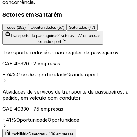
concorrência.
Setores em
Santarém
Todos (
152
)
Oportunidades (
57
)
Saturados (
47
)
Transporte de passageiros
2
setores ·
77
empresas
Grande oport.
Transporte rodoviário não regular de passageiros
CAE
49320
·
2
empresas
−74%
Grande oportunidade
Grande oport.
Atividades de serviços de transporte de passageiros, a
pedido, em veículo com condutor
CAE
49330
·
75
empresas
−41%
Oportunidade
Oportunidade
Imobiliário
5
setores ·
106
empresas