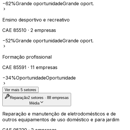
−62%
Grande oportunidade
Grande oport.
Ensino desportivo e recreativo
CAE
85510
·
2
empresas
−52%
Grande oportunidade
Grande oport.
Formação profissional
CAE
85591
·
11
empresas
−34%
Oportunidade
Oportunidade
Ver mais
5
setores
Reparação
2
setores ·
88
empresas
Média
Reparação e manutenção de eletrodomésticos e de
outros equipamentos de uso doméstico e para jardim
CAE
95220
·
2
empresas