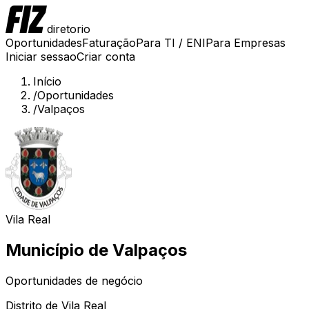
diretorio
Oportunidades
Faturação
Para TI / ENI
Para Empresas
Iniciar sessao
Criar conta
Início
/
Oportunidades
/
Valpaços
Vila Real
Município de
Valpaços
Oportunidades de negócio
Distrito de
Vila Real