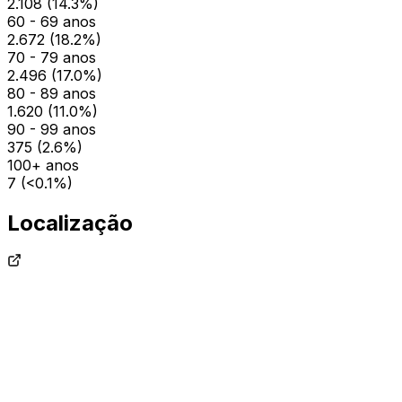
2.108
(
14.3
%)
60 - 69 anos
2.672
(
18.2
%)
70 - 79 anos
2.496
(
17.0
%)
80 - 89 anos
1.620
(
11.0
%)
90 - 99 anos
375
(
2.6
%)
100+ anos
7
(
<0.1
%)
Localização