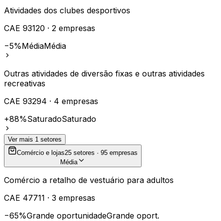
Atividades dos clubes desportivos
CAE
93120
·
2
empresas
−5%
Média
Média
Outras atividades de diversão fixas e outras atividades
recreativas
CAE
93294
·
4
empresas
+88%
Saturado
Saturado
Ver mais
1
setores
Comércio e lojas
25
setores ·
95
empresas
Média
Comércio a retalho de vestuário para adultos
CAE
47711
·
3
empresas
−65%
Grande oportunidade
Grande oport.