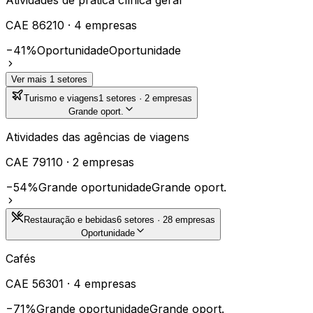
CAE
86210
·
4
empresas
−41%
Oportunidade
Oportunidade
Ver mais
1
setores
Turismo e viagens
1
setores ·
2
empresas
Grande oport.
Atividades das agências de viagens
CAE
79110
·
2
empresas
−54%
Grande oportunidade
Grande oport.
Restauração e bebidas
6
setores ·
28
empresas
Oportunidade
Cafés
CAE
56301
·
4
empresas
−71%
Grande oportunidade
Grande oport.