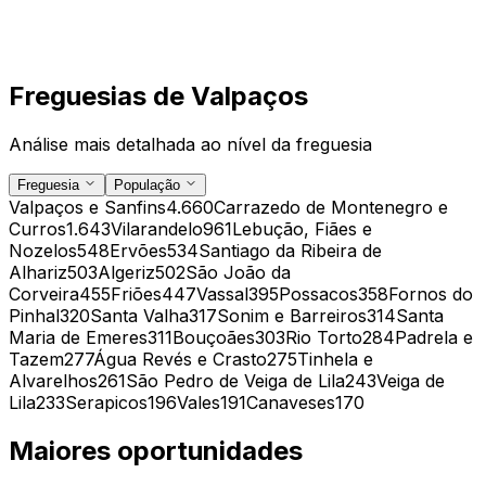
Freguesias de
Valpaços
Análise mais detalhada ao nível da freguesia
Freguesia
População
Valpaços e Sanfins
4.660
Carrazedo de Montenegro e
Curros
1.643
Vilarandelo
961
Lebução, Fiães e
Nozelos
548
Ervões
534
Santiago da Ribeira de
Alhariz
503
Algeriz
502
São João da
Corveira
455
Friões
447
Vassal
395
Possacos
358
Fornos do
Pinhal
320
Santa Valha
317
Sonim e Barreiros
314
Santa
Maria de Emeres
311
Bouçoães
303
Rio Torto
284
Padrela e
Tazem
277
Água Revés e Crasto
275
Tinhela e
Alvarelhos
261
São Pedro de Veiga de Lila
243
Veiga de
Lila
233
Serapicos
196
Vales
191
Canaveses
170
Maiores oportunidades