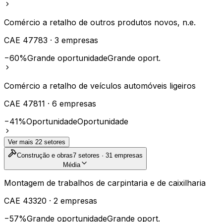
Comércio a retalho de outros produtos novos, n.e.
CAE
47783
·
3
empresas
−60%
Grande oportunidade
Grande oport.
Comércio a retalho de veículos automóveis ligeiros
CAE
47811
·
6
empresas
−41%
Oportunidade
Oportunidade
Ver mais
22
setores
Construção e obras
7
setores ·
31
empresas
Média
Montagem de trabalhos de carpintaria e de caixilharia
CAE
43320
·
2
empresas
−57%
Grande oportunidade
Grande oport.