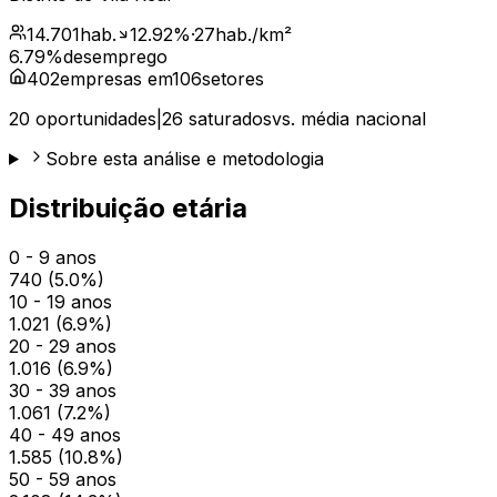
14.701
hab.
12.92
%
·
27
hab./km²
6.79
%
desemprego
402
empresas em
106
setores
20
oportunidades
|
26
saturados
vs. média nacional
Sobre esta análise e metodologia
Distribuição etária
0 - 9 anos
740
(
5.0
%)
10 - 19 anos
1.021
(
6.9
%)
20 - 29 anos
1.016
(
6.9
%)
30 - 39 anos
1.061
(
7.2
%)
40 - 49 anos
1.585
(
10.8
%)
50 - 59 anos