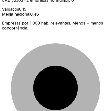
CAE
56303
·
2
empresas
no município
Valpaços
0.15
Média nacional
0.48
Empresas por 1.000 hab. relevantes. Menos = menos
concorrência.