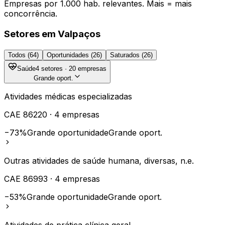
Empresas por 1.000 hab. relevantes. Mais = mais
concorrência.
Setores em
Valpaços
Todos (
64
)
Oportunidades (
26
)
Saturados (
26
)
Saúde
4
setores ·
20
empresas
Grande oport.
Atividades médicas especializadas
CAE
86220
·
4
empresas
−73%
Grande oportunidade
Grande oport.
Outras atividades de saúde humana, diversas, n.e.
CAE
86993
·
4
empresas
−53%
Grande oportunidade
Grande oport.
Atividades de prática clínica geral