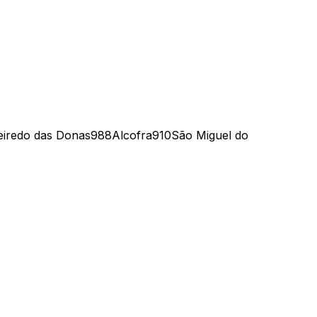
eiredo das Donas
988
Alcofra
910
São Miguel do