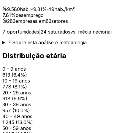
9.580
hab.
9.31
%
·
49
hab./km²
7.81
%
desemprego
283
empresas em
83
setores
7
oportunidades
|
24
saturados
vs. média nacional
Sobre esta análise e metodologia
Distribuição etária
0 - 9 anos
613
(
6.4
%)
10 - 19 anos
778
(
8.1
%)
20 - 29 anos
918
(
9.6
%)
30 - 39 anos
957
(
10.0
%)
40 - 49 anos
1.245
(
13.0
%)
50 - 59 anos