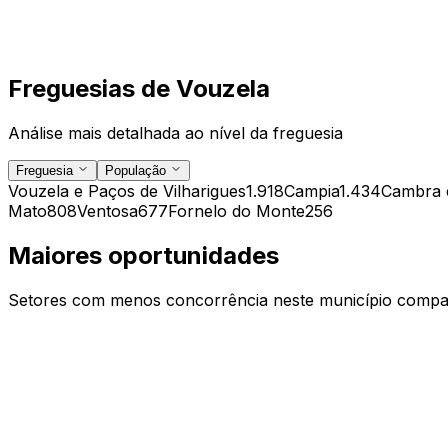
Freguesias de
Vouzela
Análise mais detalhada ao nível da freguesia
Freguesia
População
Vouzela e Paços de Vilharigues
1.918
Campia
1.434
Cambra e
Mato
808
Ventosa
677
Fornelo do Monte
256
Maiores oportunidades
Setores com menos concorrência neste município compar