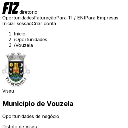
diretorio
Oportunidades
Faturação
Para TI / ENI
Para Empresas
Iniciar sessao
Criar conta
Início
/
Oportunidades
/
Vouzela
Viseu
Município de
Vouzela
Oportunidades de negócio
Distrito de
Viseu