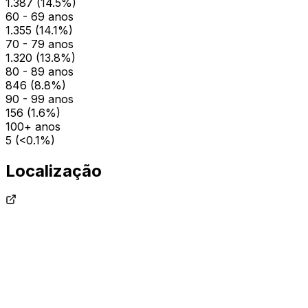
1.387
(
14.5
%)
60 - 69 anos
1.355
(
14.1
%)
70 - 79 anos
1.320
(
13.8
%)
80 - 89 anos
846
(
8.8
%)
90 - 99 anos
156
(
1.6
%)
100+ anos
5
(
<0.1
%)
Localização