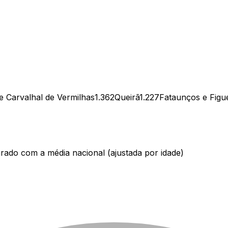
 Carvalhal de Vermilhas
1.362
Queirã
1.227
Fataunços e Figu
ado com a média nacional (ajustada por idade)