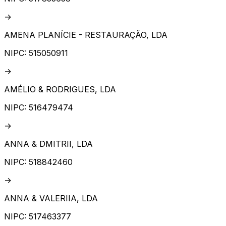
→
AMENA PLANÍCIE - RESTAURAÇÃO, LDA
NIPC:
515050911
→
AMÉLIO & RODRIGUES, LDA
NIPC:
516479474
→
ANNA & DMITRII, LDA
NIPC:
518842460
→
ANNA & VALERIIA, LDA
NIPC:
517463377