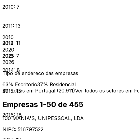
2010
:
7
2011
:
13
2010
2012
:
11
2015
2020
2013
:
7
2025
2026
2014
:
8
Tipo de endereco das empresas
63
% Escritorio
37
% Residencial
Ver todas em Portugal (
20.911
)
Ver todos os setores em
F
2015
:
15
Empresas 1-
50
de
455
2016
:
18
100 MANIA'S, UNIPESSOAL, LDA
NIPC:
516797522