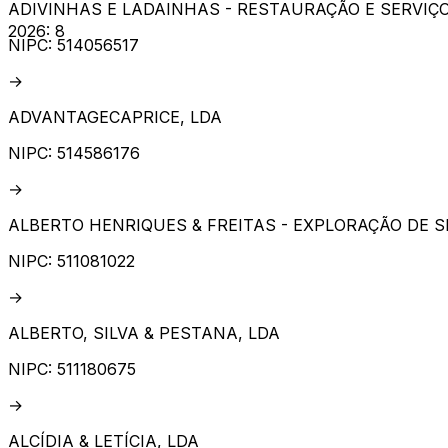
ADIVINHAS E LADAINHAS - RESTAURAÇÃO E SERVIÇO
2026
:
8
NIPC:
514056517
→
ADVANTAGECAPRICE, LDA
NIPC:
514586176
→
ALBERTO HENRIQUES & FREITAS - EXPLORAÇÃO DE S
NIPC:
511081022
→
ALBERTO, SILVA & PESTANA, LDA
NIPC:
511180675
→
ALCÍDIA & LETÍCIA, LDA