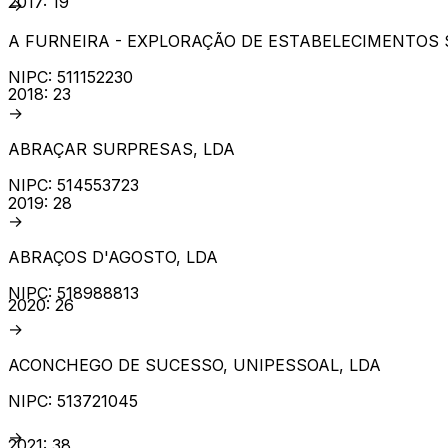
2017
:
19
→
A FURNEIRA - EXPLORAÇÃO DE ESTABELECIMENTOS S
NIPC:
511152230
2018
:
23
→
ABRAÇAR SURPRESAS, LDA
NIPC:
514553723
2019
:
28
→
ABRAÇOS D'AGOSTO, LDA
NIPC:
518988813
2020
:
26
→
ACONCHEGO DE SUCESSO, UNIPESSOAL, LDA
NIPC:
513721045
→
2021
:
38