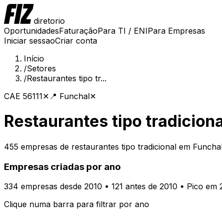
diretorio
Oportunidades
Faturação
Para TI / ENI
Para Empresas
Iniciar sessao
Criar conta
Início
/
Setores
/
Restaurantes tipo tr...
CAE
56111
✕
📍
Funchal
✕
Restaurantes tipo tradiciona
455
empresas de
restaurantes tipo tradicional
em
Funcha
Empresas criadas por ano
334
empresas desde 2010
• 121 antes de 2010
• Pico em 
Clique numa barra para filtrar por ano