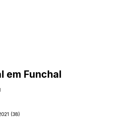
l
em
Funchal
l
2021 (38)