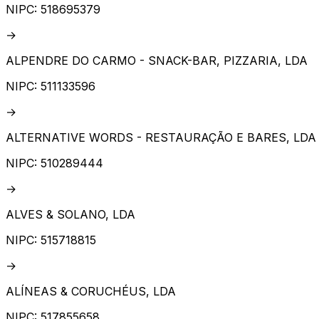
NIPC:
518695379
→
ALPENDRE DO CARMO - SNACK-BAR, PIZZARIA, LDA
NIPC:
511133596
→
ALTERNATIVE WORDS - RESTAURAÇÃO E BARES, LDA
NIPC:
510289444
→
ALVES & SOLANO, LDA
NIPC:
515718815
→
ALÍNEAS & CORUCHÉUS, LDA
NIPC:
517855658