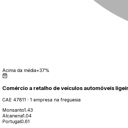
Acima da média
+37%
Comércio a retalho de veículos automóveis ligei
CAE
47811
·
1
empresa
na freguesia
Monsanto
1.43
Alcanena
1.04
Portugal
0.61