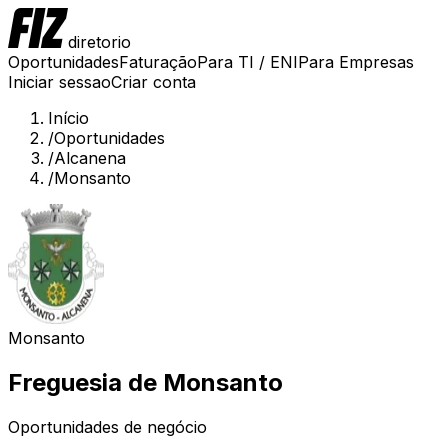
diretorio
Oportunidades
Faturação
Para TI / ENI
Para Empresas
Iniciar sessao
Criar conta
Início
/
Oportunidades
/
Alcanena
/
Monsanto
Monsanto
Freguesia de
Monsanto
Oportunidades de negócio