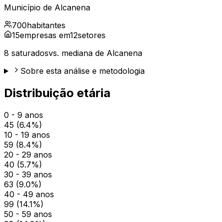
Município de
Alcanena
700
habitantes
15
empresas em
12
setores
8
saturados
vs. mediana de
Alcanena
Sobre esta análise e metodologia
Distribuição etária
0 - 9 anos
45
(
6.4
%)
10 - 19 anos
59
(
8.4
%)
20 - 29 anos
40
(
5.7
%)
30 - 39 anos
63
(
9.0
%)
40 - 49 anos
99
(
14.1
%)
50 - 59 anos