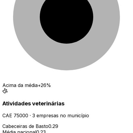
Acima da média
+26%
Atividades veterinárias
CAE
75000
·
3
empresas
no município
Cabeceiras de Basto
0.29
Média nacional
0.23