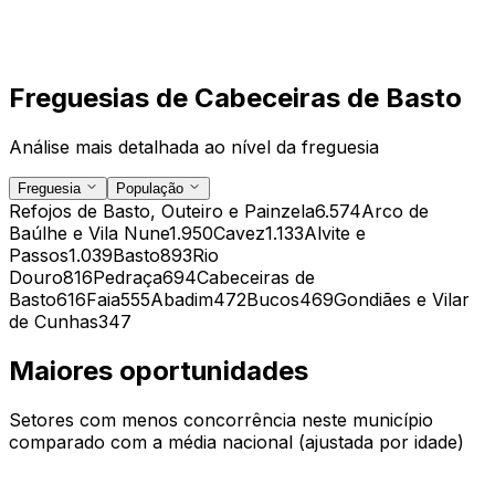
Freguesias de
Cabeceiras de Basto
Análise mais detalhada ao nível da freguesia
Freguesia
População
Refojos de Basto, Outeiro e Painzela
6.574
Arco de
Baúlhe e Vila Nune
1.950
Cavez
1.133
Alvite e
Passos
1.039
Basto
893
Rio
Douro
816
Pedraça
694
Cabeceiras de
Basto
616
Faia
555
Abadim
472
Bucos
469
Gondiães e Vilar
de Cunhas
347
Maiores oportunidades
Setores com menos concorrência neste município
comparado com a média nacional (ajustada por idade)