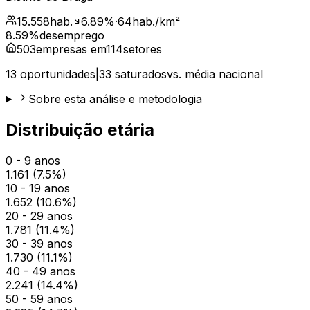
15.558
hab.
6.89
%
·
64
hab./km²
8.59
%
desemprego
503
empresas em
114
setores
13
oportunidades
|
33
saturados
vs. média nacional
Sobre esta análise e metodologia
Distribuição etária
0 - 9 anos
1.161
(
7.5
%)
10 - 19 anos
1.652
(
10.6
%)
20 - 29 anos
1.781
(
11.4
%)
30 - 39 anos
1.730
(
11.1
%)
40 - 49 anos
2.241
(
14.4
%)
50 - 59 anos