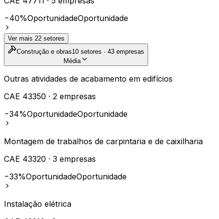
CAE
47711
·
5
empresas
−40%
Oportunidade
Oportunidade
Ver mais
22
setores
Construção e obras
10
setores ·
43
empresas
Média
Outras atividades de acabamento em edifícios
CAE
43350
·
2
empresas
−34%
Oportunidade
Oportunidade
Montagem de trabalhos de carpintaria e de caixilharia
CAE
43320
·
3
empresas
−33%
Oportunidade
Oportunidade
Instalação elétrica