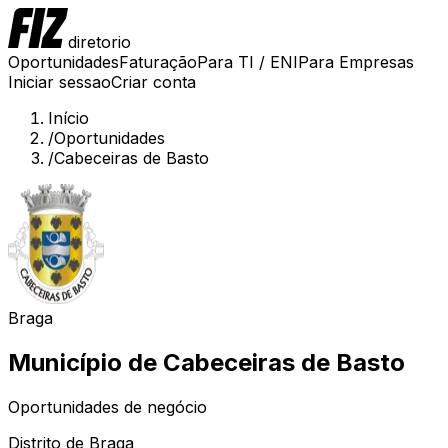
diretorio
Oportunidades
Faturação
Para TI / ENI
Para Empresas
Iniciar sessao
Criar conta
Início
/
Oportunidades
/
Cabeceiras de Basto
Braga
Município de
Cabeceiras de Basto
Oportunidades de negócio
Distrito de
Braga