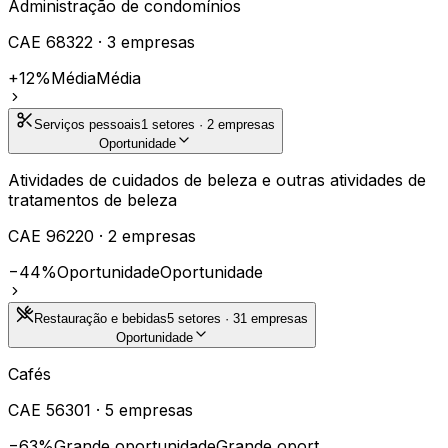
Administração de condomínios
CAE
68322
·
3
empresas
+12%
Média
Média
Serviços pessoais
1
setores ·
2
empresas
Oportunidade
Atividades de cuidados de beleza e outras atividades de
tratamentos de beleza
CAE
96220
·
2
empresas
−44%
Oportunidade
Oportunidade
Restauração e bebidas
5
setores ·
31
empresas
Oportunidade
Cafés
CAE
56301
·
5
empresas
−63%
Grande oportunidade
Grande oport.