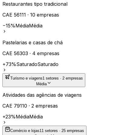
Restaurantes tipo tradicional
CAE
56111
·
10
empresas
−15%
Média
Média
Pastelarias e casas de chá
CAE
56303
·
4
empresas
+73%
Saturado
Saturado
Turismo e viagens
1
setores ·
2
empresas
Média
Atividades das agências de viagens
CAE
79110
·
2
empresas
+23%
Média
Média
Comércio e lojas
11
setores ·
25
empresas