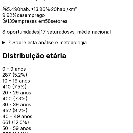
5.490
hab.
13.86
%
·
20
hab./km²
9.92
%
desemprego
139
empresas em
58
setores
8
oportunidades
|
17
saturados
vs. média nacional
Sobre esta análise e metodologia
Distribuição etária
0 - 9 anos
287
(
5.2
%)
10 - 19 anos
410
(
7.5
%)
20 - 29 anos
400
(
7.3
%)
30 - 39 anos
452
(
8.2
%)
40 - 49 anos
661
(
12.0
%)
50 - 59 anos