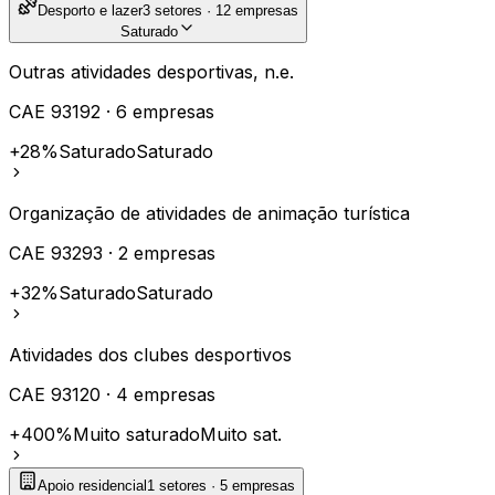
Desporto e lazer
3
setores ·
12
empresas
Saturado
Outras atividades desportivas, n.e.
CAE
93192
·
6
empresas
+28%
Saturado
Saturado
Organização de atividades de animação turística
CAE
93293
·
2
empresas
+32%
Saturado
Saturado
Atividades dos clubes desportivos
CAE
93120
·
4
empresas
+400%
Muito saturado
Muito sat.
Apoio residencial
1
setores ·
5
empresas