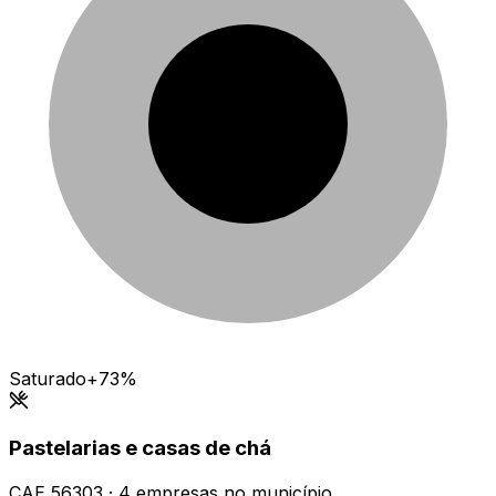
Saturado
+73%
Pastelarias e casas de chá
CAE
56303
·
4
empresas
no município