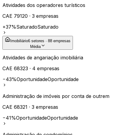
Atividades dos operadores turísticos
CAE
79120
·
3
empresas
+37%
Saturado
Saturado
Imobiliário
6
setores ·
88
empresas
Média
Atividades de angariação imobiliária
CAE
68323
·
4
empresas
−43%
Oportunidade
Oportunidade
Administração de imóveis por conta de outrem
CAE
68321
·
3
empresas
−41%
Oportunidade
Oportunidade
Administração de condomínios