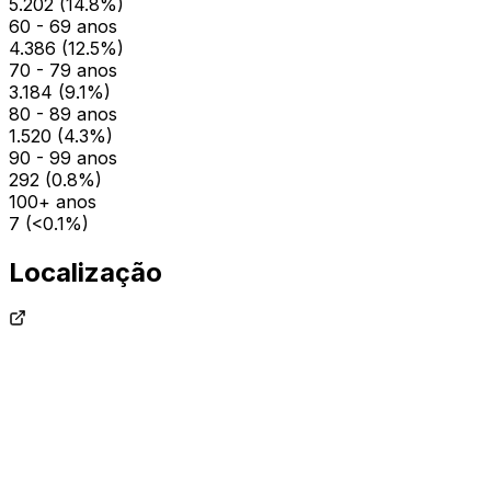
5.202
(
14.8
%)
60 - 69 anos
4.386
(
12.5
%)
70 - 79 anos
3.184
(
9.1
%)
80 - 89 anos
1.520
(
4.3
%)
90 - 99 anos
292
(
0.8
%)
100+ anos
7
(
<0.1
%)
Localização