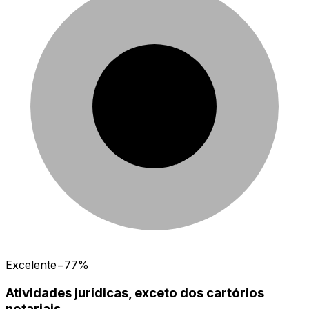
Excelente
−77%
Atividades jurídicas, exceto dos cartórios
notariais