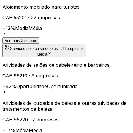
Alojamento mobilado para turistas
CAE
55201
·
27
empresas
−13%
Média
Média
Ver mais
3
setores
Serviços pessoais
5
setores ·
33
empresas
Média
Atividades de salões de cabeleireiro e barbeiros
CAE
96210
·
9
empresas
−42%
Oportunidade
Oportunidade
Atividades de cuidados de beleza e outras atividades de
tratamentos de beleza
CAE
96220
·
7
empresas
−17%
Média
Média