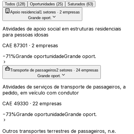
Todos (
128
)
Oportunidades (
25
)
Saturados (
63
)
Apoio residencial
1
setores ·
2
empresas
Grande oport.
Atividades de apoio social em estruturas residenciais
para pessoas idosas
CAE
87301
·
2
empresas
−71%
Grande oportunidade
Grande oport.
Transporte de passageiros
2
setores ·
24
empresas
Grande oport.
Atividades de serviços de transporte de passageiros, a
pedido, em veículo com condutor
CAE
49330
·
22
empresas
−73%
Grande oportunidade
Grande oport.
Outros transportes terrestres de passageiros, n.e.