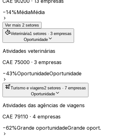
CAE
90200
·
13
empresas
−14%
Média
Média
Ver mais
2
setores
Veterinária
1
setores ·
3
empresas
Oportunidade
Atividades veterinárias
CAE
75000
·
3
empresas
−43%
Oportunidade
Oportunidade
Turismo e viagens
2
setores ·
7
empresas
Oportunidade
Atividades das agências de viagens
CAE
79110
·
4
empresas
−62%
Grande oportunidade
Grande oport.