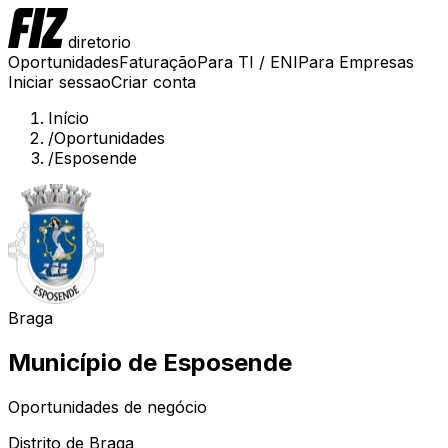
diretorio
Oportunidades
Faturação
Para TI / ENI
Para Empresas
Iniciar sessao
Criar conta
Início
/
Oportunidades
/
Esposende
Braga
Município de
Esposende
Oportunidades de negócio
Distrito de
Braga