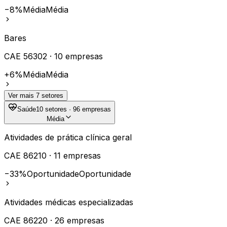
−8%
Média
Média
Bares
CAE
56302
·
10
empresas
+6%
Média
Média
Ver mais
7
setores
Saúde
10
setores ·
96
empresas
Média
Atividades de prática clínica geral
CAE
86210
·
11
empresas
−33%
Oportunidade
Oportunidade
Atividades médicas especializadas
CAE
86220
·
26
empresas