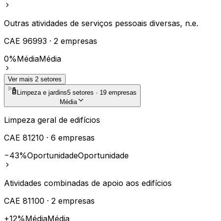
Outras atividades de serviços pessoais diversas, n.e.
CAE
96993
·
2
empresas
0%
Média
Média
Ver mais
2
setores
Limpeza e jardins
5
setores ·
19
empresas
Média
Limpeza geral de edifícios
CAE
81210
·
6
empresas
−43%
Oportunidade
Oportunidade
Atividades combinadas de apoio aos edifícios
CAE
81100
·
2
empresas
+12%
Média
Média