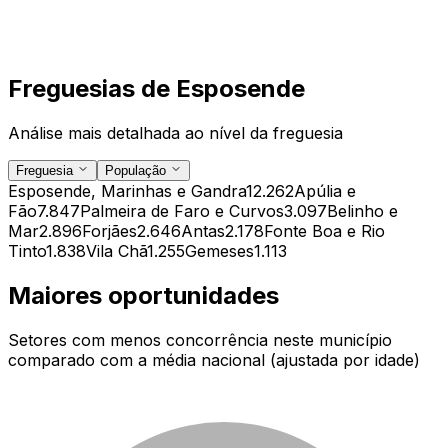
Freguesias de
Esposende
Análise mais detalhada ao nível da freguesia
Freguesia
População
Esposende, Marinhas e Gandra
12.262
Apúlia e
Fão
7.847
Palmeira de Faro e Curvos
3.097
Belinho e
Mar
2.896
Forjães
2.646
Antas
2.178
Fonte Boa e Rio
Tinto
1.838
Vila Chã
1.255
Gemeses
1.113
Maiores oportunidades
Setores com menos concorrência neste município
comparado com a média nacional (ajustada por idade)