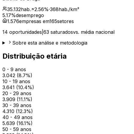
35.132
hab.
2.56
%
·
368
hab./km²
5.17
%
desemprego
1.576
empresas em
165
setores
14
oportunidades
|
63
saturados
vs. média nacional
Sobre esta análise e metodologia
Distribuição etária
0 - 9 anos
3.042
(
8.7
%)
10 - 19 anos
3.641
(
10.4
%)
20 - 29 anos
3.909
(
11.1
%)
30 - 39 anos
4.310
(
12.3
%)
40 - 49 anos
5.639
(
16.1
%)
50 - 59 anos