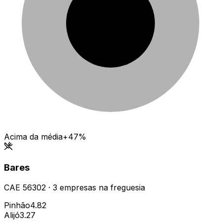
Acima da média
+47%
Bares
CAE
56302
·
3
empresas
na freguesia
Pinhão
4.82
Alijó
3.27