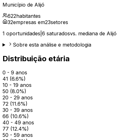
Município de
Alijó
622
habitantes
32
empresas em
23
setores
1
oportunidades
|
6
saturados
vs. mediana de
Alijó
Sobre esta análise e metodologia
Distribuição etária
0 - 9 anos
41
(
6.6
%)
10 - 19 anos
50
(
8.0
%)
20 - 29 anos
72
(
11.6
%)
30 - 39 anos
66
(
10.6
%)
40 - 49 anos
77
(
12.4
%)
50 - 59 anos