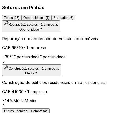
Setores em
Pinhão
Todos (
23
)
Oportunidades (
1
)
Saturados (
6
)
Reparação
1
setores ·
1
empresas
Oportunidade
Reparação e manutenção de veículos automóveis
CAE
95310
·
1
empresa
−39%
Oportunidade
Oportunidade
Construção
1
setores ·
1
empresas
Média
Construção de edifícios residenciais e não residenciais
CAE
41000
·
1
empresa
−14%
Média
Média
Outros
1
setores ·
1
empresas