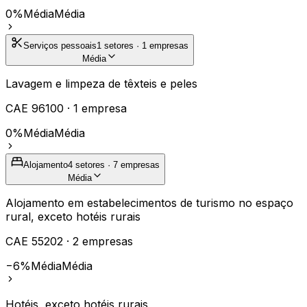
0%
Média
Média
Serviços pessoais
1
setores ·
1
empresas
Média
Lavagem e limpeza de têxteis e peles
CAE
96100
·
1
empresa
0%
Média
Média
Alojamento
4
setores ·
7
empresas
Média
Alojamento em estabelecimentos de turismo no espaço
rural, exceto hotéis rurais
CAE
55202
·
2
empresas
−6%
Média
Média
Hotéis, exceto hotéis rurais