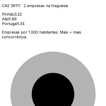
CAE
56111
·
2
empresas
na freguesia
Pinhão
3.22
Alijó
1.89
Portugal
1.34
Empresas por 1.000 habitantes. Mais = mais
concorrência.