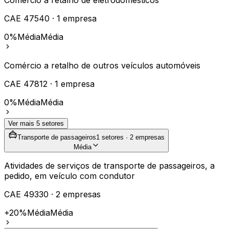
Comércio a retalho de eletrodomésticos
CAE
47540
·
1
empresa
0%
Média
Média
Comércio a retalho de outros veículos automóveis
CAE
47812
·
1
empresa
0%
Média
Média
Ver mais
5
setores
Transporte de passageiros
1
setores ·
2
empresas
Média
Atividades de serviços de transporte de passageiros, a
pedido, em veículo com condutor
CAE
49330
·
2
empresas
+20%
Média
Média