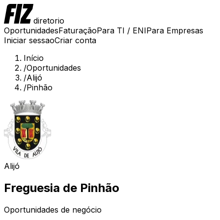
diretorio
Oportunidades
Faturação
Para TI / ENI
Para Empresas
Iniciar sessao
Criar conta
Início
/
Oportunidades
/
Alijó
/
Pinhão
Alijó
Freguesia de
Pinhão
Oportunidades de negócio