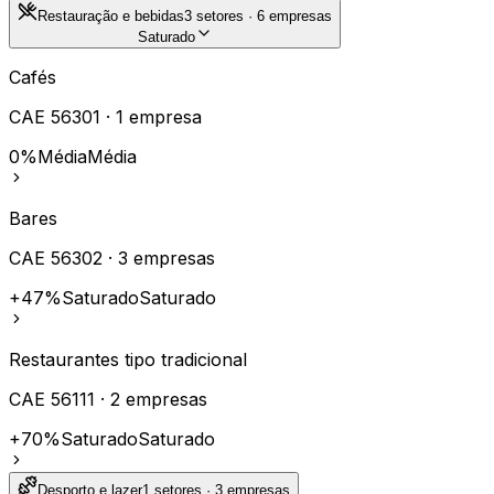
Restauração e bebidas
3
setores ·
6
empresas
Saturado
Cafés
CAE
56301
·
1
empresa
0%
Média
Média
Bares
CAE
56302
·
3
empresas
+47%
Saturado
Saturado
Restaurantes tipo tradicional
CAE
56111
·
2
empresas
+70%
Saturado
Saturado
Desporto e lazer
1
setores ·
3
empresas