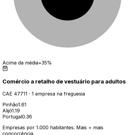
Acima da média
+35%
Comércio a retalho de vestuário para adultos
CAE
47711
·
1
empresa
na freguesia
Pinhão
1.61
Alijó
1.19
Portugal
0.36
Empresas por 1.000 habitantes. Mais = mais
concorrência.