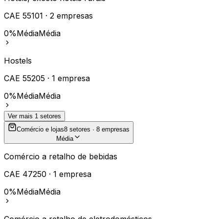
CAE
55101
·
2
empresas
0%
Média
Média
Hostels
CAE
55205
·
1
empresa
0%
Média
Média
Ver mais
1
setores
Comércio e lojas
8
setores ·
8
empresas
Média
Comércio a retalho de bebidas
CAE
47250
·
1
empresa
0%
Média
Média