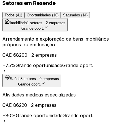
Setores em
Resende
Todos (
41
)
Oportunidades (
16
)
Saturados (
14
)
Imobiliário
1
setores ·
2
empresas
Grande oport.
Arrendamento e exploração de bens imobiliários
próprios ou em locação
CAE
68200
·
2
empresas
−75%
Grande oportunidade
Grande oport.
Saúde
3
setores ·
9
empresas
Grande oport.
Atividades médicas especializadas
CAE
86220
·
2
empresas
−80%
Grande oportunidade
Grande oport.