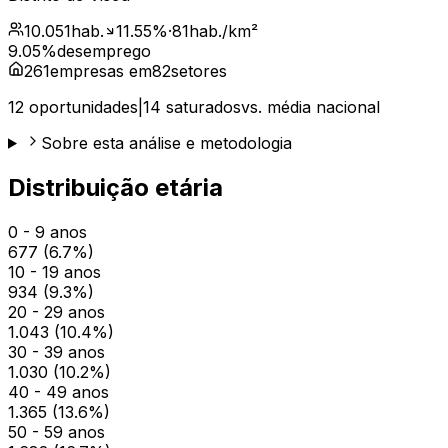
10.051
hab.
11.55
%
·
81
hab./km²
9.05
%
desemprego
261
empresas em
82
setores
12
oportunidades
|
14
saturados
vs. média nacional
Sobre esta análise e metodologia
Distribuição etária
0 - 9 anos
677
(
6.7
%)
10 - 19 anos
934
(
9.3
%)
20 - 29 anos
1.043
(
10.4
%)
30 - 39 anos
1.030
(
10.2
%)
40 - 49 anos
1.365
(
13.6
%)
50 - 59 anos