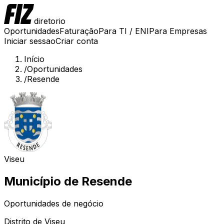
diretorio
Oportunidades
Faturação
Para TI / ENI
Para Empresas
Iniciar sessao
Criar conta
Início
/
Oportunidades
/
Resende
Viseu
Município de
Resende
Oportunidades de negócio
Distrito de
Viseu