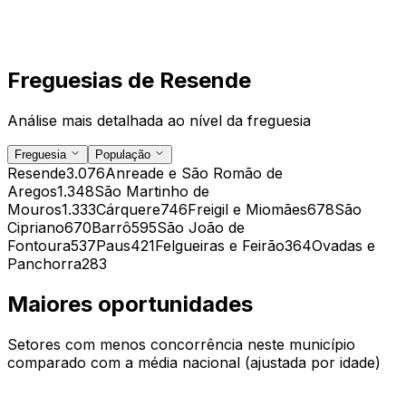
Freguesias de
Resende
Análise mais detalhada ao nível da freguesia
Freguesia
População
Resende
3.076
Anreade e São Romão de
Aregos
1.348
São Martinho de
Mouros
1.333
Cárquere
746
Freigil e Miomães
678
São
Cipriano
670
Barrô
595
São João de
Fontoura
537
Paus
421
Felgueiras e Feirão
364
Ovadas e
Panchorra
283
Maiores oportunidades
Setores com menos concorrência neste município
comparado com a média nacional (ajustada por idade)