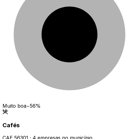
Muito boa
−56%
Cafés
CAE
56301
·
4
empresas
no município