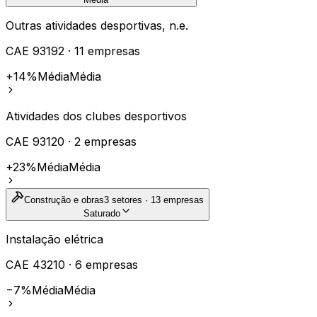
Outras atividades desportivas, n.e.
CAE
93192
·
11
empresas
+14%
Média
Média
Atividades dos clubes desportivos
CAE
93120
·
2
empresas
+23%
Média
Média
Construção e obras
3
setores ·
13
empresas
Saturado
Instalação elétrica
CAE
43210
·
6
empresas
−7%
Média
Média