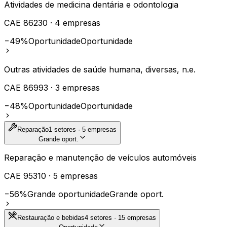
Atividades de medicina dentária e odontologia
CAE
86230
·
4
empresas
−49%
Oportunidade
Oportunidade
Outras atividades de saúde humana, diversas, n.e.
CAE
86993
·
3
empresas
−48%
Oportunidade
Oportunidade
Reparação
1
setores ·
5
empresas
Grande oport.
Reparação e manutenção de veículos automóveis
CAE
95310
·
5
empresas
−56%
Grande oportunidade
Grande oport.
Restauração e bebidas
4
setores ·
15
empresas