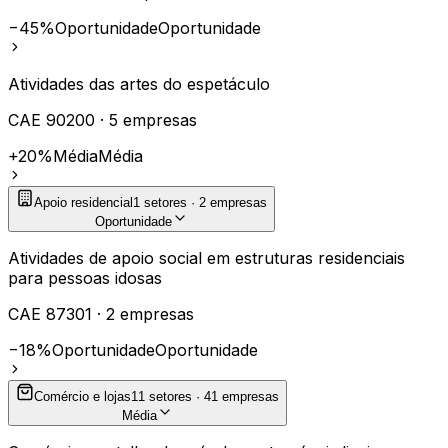
−45%
Oportunidade
Oportunidade
Atividades das artes do espetáculo
CAE
90200
·
5
empresas
+20%
Média
Média
Apoio residencial
1
setores ·
2
empresas
Oportunidade
Atividades de apoio social em estruturas residenciais
para pessoas idosas
CAE
87301
·
2
empresas
−18%
Oportunidade
Oportunidade
Comércio e lojas
11
setores ·
41
empresas
Média