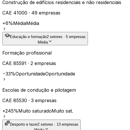
Construção de edifícios residenciais e não residenciais
CAE
41000
·
49
empresas
+6%
Média
Média
Educação e formação
2
setores ·
5
empresas
Média
Formação profissional
CAE
85591
·
2
empresas
−33%
Oportunidade
Oportunidade
Escolas de condução e pilotagem
CAE
85530
·
3
empresas
+245%
Muito saturado
Muito sat.
Desporto e lazer
2
setores ·
13
empresas
Média