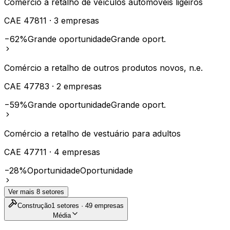
Comércio a retalho de veículos automóveis ligeiros
CAE
47811
·
3
empresas
−62%
Grande oportunidade
Grande oport.
Comércio a retalho de outros produtos novos, n.e.
CAE
47783
·
2
empresas
−59%
Grande oportunidade
Grande oport.
Comércio a retalho de vestuário para adultos
CAE
47711
·
4
empresas
−28%
Oportunidade
Oportunidade
Ver mais
8
setores
Construção
1
setores ·
49
empresas
Média