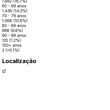
1.682
(
16.7
%)
60 - 69 anos
1.436
(
14.3
%)
70 - 79 anos
1.068
(
10.6
%)
80 - 89 anos
688
(
6.8
%)
90 - 99 anos
125
(
1.2
%)
100+ anos
3
(
<0.1
%)
Localização