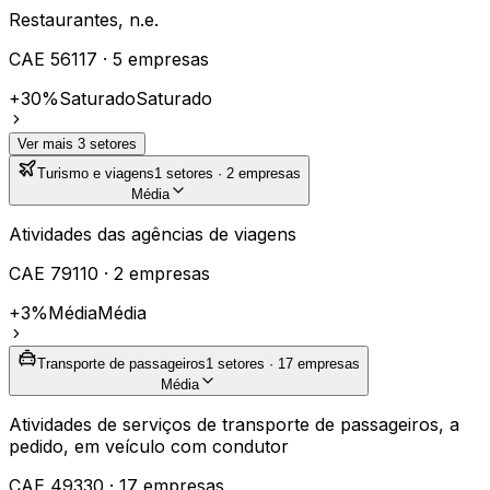
Restaurantes, n.e.
CAE
56117
·
5
empresas
+30%
Saturado
Saturado
Ver mais
3
setores
Turismo e viagens
1
setores ·
2
empresas
Média
Atividades das agências de viagens
CAE
79110
·
2
empresas
+3%
Média
Média
Transporte de passageiros
1
setores ·
17
empresas
Média
Atividades de serviços de transporte de passageiros, a
pedido, em veículo com condutor
CAE
49330
·
17
empresas