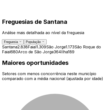
Freguesias de
Santana
Análise mais detalhada ao nível da freguesia
Freguesia
População
Santana
2.838
Faial
1.309
São Jorge
1.173
São Roque do
Faial
680
Arco de São Jorge
364
Ilha
189
Maiores oportunidades
Setores com menos concorrência neste município
comparado com a média nacional (ajustada por idade)