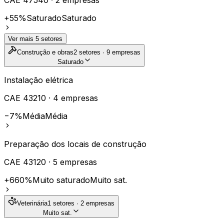
CAE
47540
·
2
empresas
+55%
Saturado
Saturado
Ver mais
5
setores
Construção e obras
2
setores ·
9
empresas
Saturado
Instalação elétrica
CAE
43210
·
4
empresas
−7%
Média
Média
Preparação dos locais de construção
CAE
43120
·
5
empresas
+660%
Muito saturado
Muito sat.
Veterinária
1
setores ·
2
empresas
Muito sat.