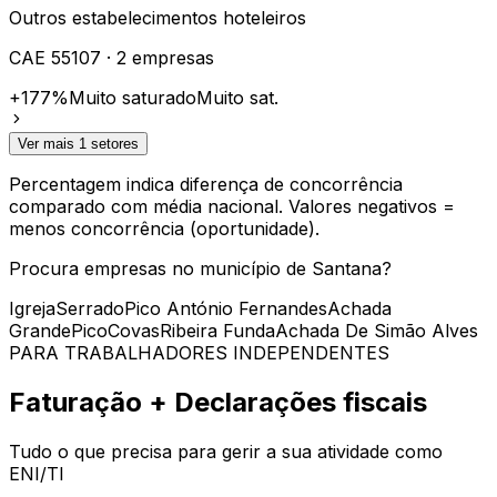
Outros estabelecimentos hoteleiros
CAE
55107
·
2
empresas
+177%
Muito saturado
Muito sat.
Ver mais
1
setores
Percentagem indica diferença de concorrência
comparado com
média nacional
. Valores negativos =
menos concorrência (oportunidade).
Procura empresas no município de
Santana
?
Igreja
Serrado
Pico António Fernandes
Achada
Grande
Pico
Covas
Ribeira Funda
Achada De Simão Alves
PARA TRABALHADORES INDEPENDENTES
Faturação + Declarações fiscais
Tudo o que precisa para gerir a sua atividade como
ENI/TI