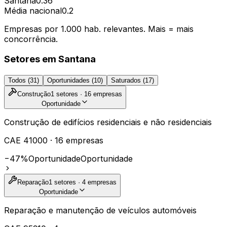
Santana
0.36
Média nacional
0.2
Empresas por 1.000 hab. relevantes. Mais = mais
concorrência.
Setores em
Santana
Todos (
31
)
Oportunidades (
10
)
Saturados (
17
)
Construção
1
setores ·
16
empresas
Oportunidade
Construção de edifícios residenciais e não residenciais
CAE
41000
·
16
empresas
−47%
Oportunidade
Oportunidade
Reparação
1
setores ·
4
empresas
Oportunidade
Reparação e manutenção de veículos automóveis