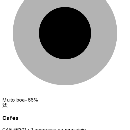
Muito boa
−66%
Cafés
CAE
56301
·
2
empresas
no município