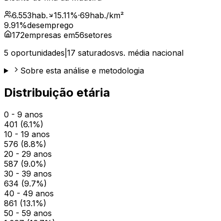
6.553
hab.
15.11
%
·
69
hab./km²
9.91
%
desemprego
172
empresas em
56
setores
5
oportunidades
|
17
saturados
vs. média nacional
Sobre esta análise e metodologia
Distribuição etária
0 - 9 anos
401
(
6.1
%)
10 - 19 anos
576
(
8.8
%)
20 - 29 anos
587
(
9.0
%)
30 - 39 anos
634
(
9.7
%)
40 - 49 anos
861
(
13.1
%)
50 - 59 anos