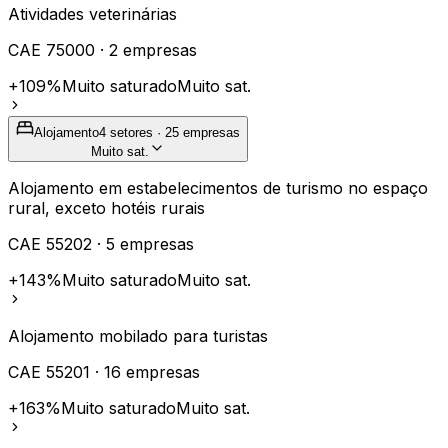
Atividades veterinárias
CAE
75000
·
2
empresas
+109%
Muito saturado
Muito sat.
Alojamento
4
setores ·
25
empresas
Muito sat.
Alojamento em estabelecimentos de turismo no espaço
rural, exceto hotéis rurais
CAE
55202
·
5
empresas
+143%
Muito saturado
Muito sat.
Alojamento mobilado para turistas
CAE
55201
·
16
empresas
+163%
Muito saturado
Muito sat.