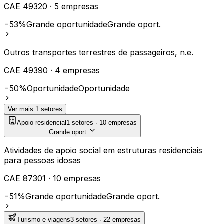
CAE
49320
·
5
empresas
−53%
Grande oportunidade
Grande oport.
Outros transportes terrestres de passageiros, n.e.
CAE
49390
·
4
empresas
−50%
Oportunidade
Oportunidade
Ver mais
1
setores
Apoio residencial
1
setores ·
10
empresas
Grande oport.
Atividades de apoio social em estruturas residenciais
para pessoas idosas
CAE
87301
·
10
empresas
−51%
Grande oportunidade
Grande oport.
Turismo e viagens
3
setores ·
22
empresas