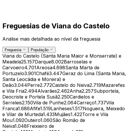
Freguesias de
Viana do Castelo
Análise mais detalhada ao nível da freguesia
Freguesia
População
Viana do Castelo (Santa Maria Maior e Monserrate) e
Meadela
25.157
Darque
8.002
Barroselas e
Carvoeiro
4.701
Areosa
4.698
Santa Marta de
Portuzelo
3.901
Chafé
3.447
Geraz do Lima (Santa Maria,
Santa Leocádia e Moreira) e
Deão
3.044
Perre
2.772
Castelo do Neiva
2.719
Mazarefes
e Vila Fria
2.494
Alvarães
2.462
Anha
2.257
Subportela,
Deocriste e Portela Susã
2.250
Cardielos e
Serreleis
2.150
Vila de Punhe
2.064
Carreço
1.737
Vila
Franca
1.686
Afife
1.519
Lanheses
1.517
Nogueira, Meixedo
e Vilar de Murteda
1.433
Mujães
1.422
Torre e Vila
Mou
1.092
Outeiro
1.060
São Romão de
Neiva
1.048
Freixieiro de