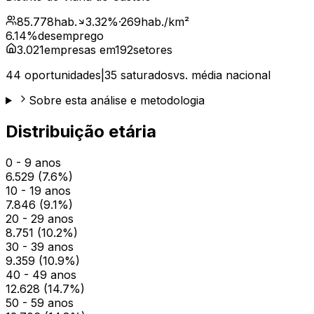
85.778
hab.
3.32
%
·
269
hab./km²
6.14
%
desemprego
3.021
empresas em
192
setores
44
oportunidades
|
35
saturados
vs. média nacional
Sobre esta análise e metodologia
Distribuição etária
0 - 9 anos
6.529
(
7.6
%)
10 - 19 anos
7.846
(
9.1
%)
20 - 29 anos
8.751
(
10.2
%)
30 - 39 anos
9.359
(
10.9
%)
40 - 49 anos
12.628
(
14.7
%)
50 - 59 anos