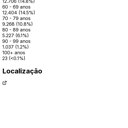
12.706
(
14.8
%)
60 - 69 anos
12.404
(
14.5
%)
70 - 79 anos
9.268
(
10.8
%)
80 - 89 anos
5.227
(
6.1
%)
90 - 99 anos
1.037
(
1.2
%)
100+ anos
23
(
<0.1
%)
Localização