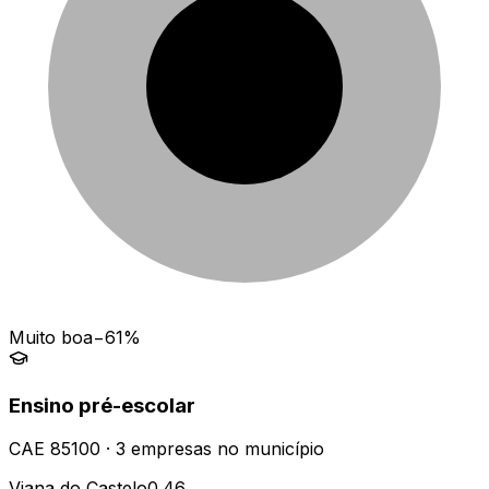
Muito boa
−61%
Ensino pré-escolar
CAE
85100
·
3
empresas
no município
Viana do Castelo
0.46