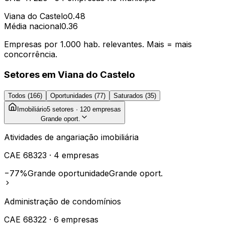
Viana do Castelo
0.48
Média nacional
0.36
Empresas por 1.000 hab. relevantes. Mais = mais
concorrência.
Setores em
Viana do Castelo
Todos (
166
)
Oportunidades (
77
)
Saturados (
35
)
Imobiliário
5
setores ·
120
empresas
Grande oport.
Atividades de angariação imobiliária
CAE
68323
·
4
empresas
−77%
Grande oportunidade
Grande oport.
Administração de condomínios
CAE
68322
·
6
empresas