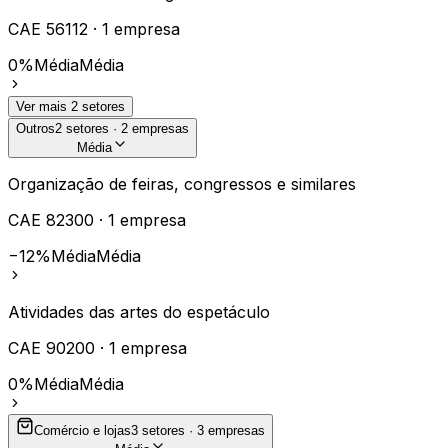
CAE
56112
·
1
empresa
0%
Média
Média
Ver mais
2
setores
Outros
2
setores ·
2
empresas
Média
Organização de feiras, congressos e similares
CAE
82300
·
1
empresa
−12%
Média
Média
Atividades das artes do espetáculo
CAE
90200
·
1
empresa
0%
Média
Média
Comércio e lojas
3
setores ·
3
empresas