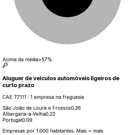
Acima da média
+57%
Aluguer de veículos automóveis ligeiros de
curto prazo
CAE
77111
·
1
empresa
na freguesia
São João de Loure e Frossos
0.36
Albergaria-a-Velha
0.23
Portugal
0.09
Empresas por 1.000 habitantes. Mais = mais