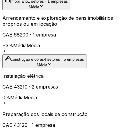
Imobiliário
1
setores ·
1
empresas
Média
Arrendamento e exploração de bens imobiliários
próprios ou em locação
CAE
68200
·
1
empresa
−3%
Média
Média
Construção e obras
4
setores ·
5
empresas
Média
Instalação elétrica
CAE
43210
·
2
empresas
0%
Média
Média
Preparação dos locais de construção
CAE
43120
·
1
empresa