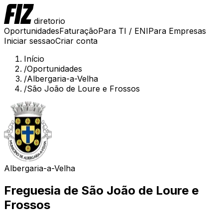
diretorio
Oportunidades
Faturação
Para TI / ENI
Para Empresas
Iniciar sessao
Criar conta
Início
/
Oportunidades
/
Albergaria-a-Velha
/
São João de Loure e Frossos
Albergaria-a-Velha
Freguesia de
São João de Loure e
Frossos