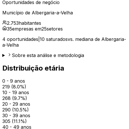
Oportunidades de negócio
Município de
Albergaria-a-Velha
2.753
habitantes
35
empresas em
25
setores
4
oportunidades
|
10
saturados
vs. mediana de
Albergaria-
a-Velha
Sobre esta análise e metodologia
Distribuição etária
0 - 9 anos
219
(
8.0
%)
10 - 19 anos
268
(
9.7
%)
20 - 29 anos
290
(
10.5
%)
30 - 39 anos
305
(
11.1
%)
40 - 49 anos