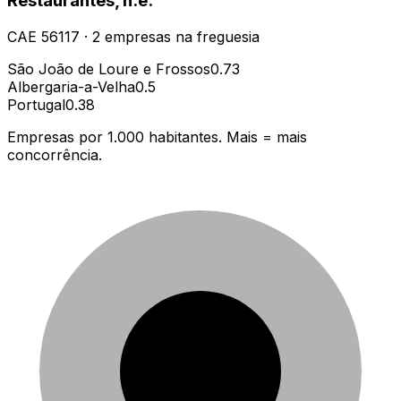
Restaurantes, n.e.
CAE
56117
·
2
empresas
na freguesia
São João de Loure e Frossos
0.73
Albergaria-a-Velha
0.5
Portugal
0.38
Empresas por 1.000 habitantes. Mais = mais
concorrência.