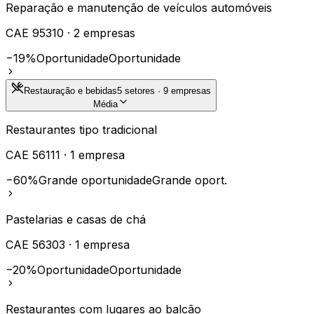
Reparação e manutenção de veículos automóveis
CAE
95310
·
2
empresas
−19%
Oportunidade
Oportunidade
Restauração e bebidas
5
setores ·
9
empresas
Média
Restaurantes tipo tradicional
CAE
56111
·
1
empresa
−60%
Grande oportunidade
Grande oport.
Pastelarias e casas de chá
CAE
56303
·
1
empresa
−20%
Oportunidade
Oportunidade
Restaurantes com lugares ao balcão