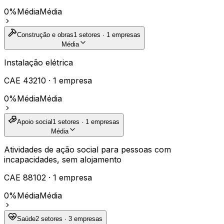
0%
Média
Média
Construção e obras
1
setores ·
1
empresas
Média
Instalação elétrica
CAE
43210
·
1
empresa
0%
Média
Média
Apoio social
1
setores ·
1
empresas
Média
Atividades de ação social para pessoas com
incapacidades, sem alojamento
CAE
88102
·
1
empresa
0%
Média
Média
Saúde
2
setores ·
3
empresas