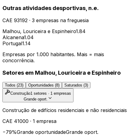
Outras atividades desportivas, n.e.
CAE
93192
·
3
empresas
na freguesia
Malhou, Louriceira e Espinheiro
1.84
Alcanena
1.04
Portugal
1.14
Empresas por 1.000 habitantes. Mais = mais
concorrência.
Setores em
Malhou, Louriceira e Espinheiro
Todos (
23
)
Oportunidades (
8
)
Saturados (
3
)
Construção
1
setores ·
1
empresas
Grande oport.
Construção de edifícios residenciais e não residenciais
CAE
41000
·
1
empresa
−79%
Grande oportunidade
Grande oport.