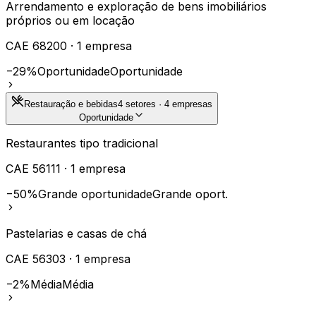
Arrendamento e exploração de bens imobiliários
próprios ou em locação
CAE
68200
·
1
empresa
−29%
Oportunidade
Oportunidade
Restauração e bebidas
4
setores ·
4
empresas
Oportunidade
Restaurantes tipo tradicional
CAE
56111
·
1
empresa
−50%
Grande oportunidade
Grande oport.
Pastelarias e casas de chá
CAE
56303
·
1
empresa
−2%
Média
Média