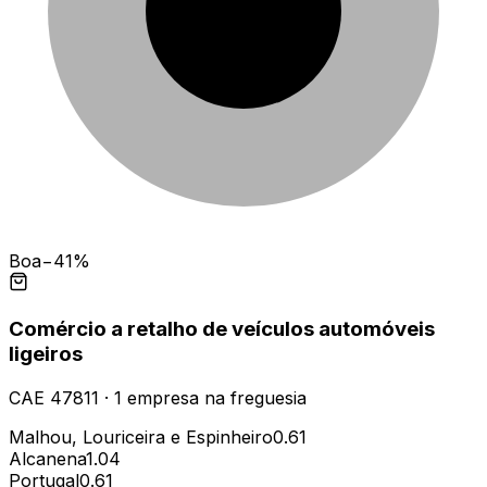
Boa
−41%
Comércio a retalho de veículos automóveis
ligeiros
CAE
47811
·
1
empresa
na freguesia
Malhou, Louriceira e Espinheiro
0.61
Alcanena
1.04
Portugal
0.61