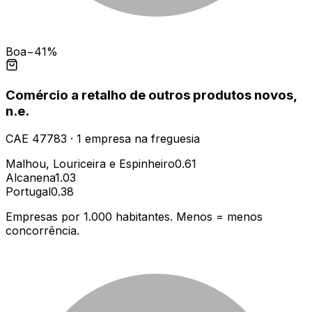
Boa
−41%
Comércio a retalho de outros produtos novos,
n.e.
CAE
47783
·
1
empresa
na freguesia
Malhou, Louriceira e Espinheiro
0.61
Alcanena
1.03
Portugal
0.38
Empresas por 1.000 habitantes. Menos = menos
concorrência.