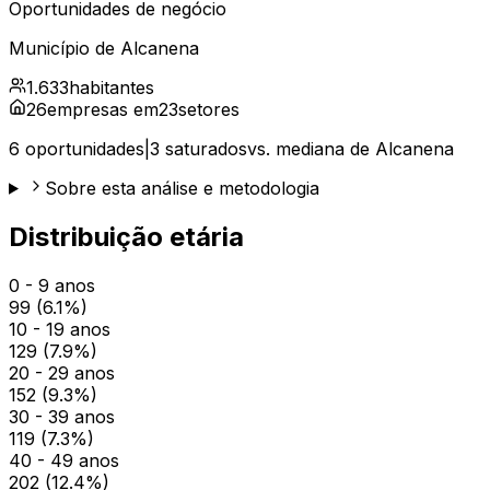
Oportunidades de negócio
Município de
Alcanena
1.633
habitantes
26
empresas em
23
setores
6
oportunidades
|
3
saturados
vs. mediana de
Alcanena
Sobre esta análise e metodologia
Distribuição etária
0 - 9 anos
99
(
6.1
%)
10 - 19 anos
129
(
7.9
%)
20 - 29 anos
152
(
9.3
%)
30 - 39 anos
119
(
7.3
%)
40 - 49 anos
202
(
12.4
%)