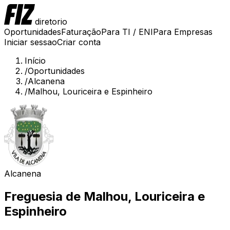
diretorio
Oportunidades
Faturação
Para TI / ENI
Para Empresas
Iniciar sessao
Criar conta
Início
/
Oportunidades
/
Alcanena
/
Malhou, Louriceira e Espinheiro
Alcanena
Freguesia de
Malhou, Louriceira e
Espinheiro