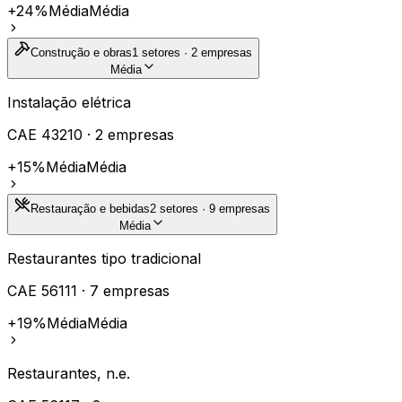
+24%
Média
Média
Construção e obras
1
setores ·
2
empresas
Média
Instalação elétrica
CAE
43210
·
2
empresas
+15%
Média
Média
Restauração e bebidas
2
setores ·
9
empresas
Média
Restaurantes tipo tradicional
CAE
56111
·
7
empresas
+19%
Média
Média
Restaurantes, n.e.