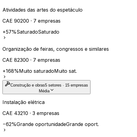
Atividades das artes do espetáculo
CAE
90200
·
7
empresas
+57%
Saturado
Saturado
Organização de feiras, congressos e similares
CAE
82300
·
7
empresas
+168%
Muito saturado
Muito sat.
Construção e obras
5
setores ·
15
empresas
Média
Instalação elétrica
CAE
43210
·
3
empresas
−62%
Grande oportunidade
Grande oport.