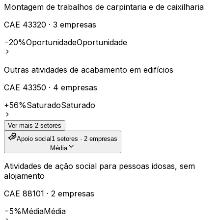
Montagem de trabalhos de carpintaria e de caixilharia
CAE
43320
·
3
empresas
−20%
Oportunidade
Oportunidade
Outras atividades de acabamento em edifícios
CAE
43350
·
4
empresas
+56%
Saturado
Saturado
Ver mais
2
setores
Apoio social
1
setores ·
2
empresas
Média
Atividades de ação social para pessoas idosas, sem
alojamento
CAE
88101
·
2
empresas
−5%
Média
Média