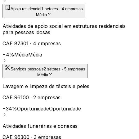
Apoio residencial
1
setores ·
4
empresas
Média
Atividades de apoio social em estruturas residenciais
para pessoas idosas
CAE
87301
·
4
empresas
−4%
Média
Média
Serviços pessoais
2
setores ·
5
empresas
Média
Lavagem e limpeza de têxteis e peles
CAE
96100
·
2
empresas
−34%
Oportunidade
Oportunidade
Atividades funerárias e conexas
CAE
96300
·
3
empresas