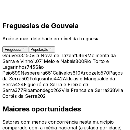
Freguesias de
Gouveia
Análise mais detalhada ao nível da freguesia
Freguesia
População
Gouveia
3.150
Vila Nova de Tazem
1.469
Moimenta da
Serra e Vinhó
1.071
Melo e Nabais
800
Rio Torto e
Lagarinhos
745
São
Paio
699
Nespereira
661
Cativelos
610
Arcozelo
570
Paços
da Serra
502
Folgosinho
442
Aldeias e Mangualde da
Serra
424
Figueiró da Serra e Freixo da
Serra
377
Ribamondego
262
Vila Franca da Serra
238
Vila
Cortês da Serra
202
Maiores oportunidades
Setores com menos concorrência neste município
comparado com a média nacional (ajustada por idade)