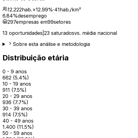
12.222
hab.
12.99
%
·
41
hab./km²
6.84
%
desemprego
297
empresas em
99
setores
13
oportunidades
|
23
saturados
vs. média nacional
Sobre esta análise e metodologia
Distribuição etária
0 - 9 anos
662
(
5.4
%)
10 - 19 anos
911
(
7.5
%)
20 - 29 anos
936
(
7.7
%)
30 - 39 anos
914
(
7.5
%)
40 - 49 anos
1.400
(
11.5
%)
50 - 59 anos