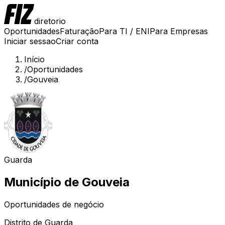
diretorio
Oportunidades
Faturação
Para TI / ENI
Para Empresas
Iniciar sessao
Criar conta
Início
/
Oportunidades
/
Gouveia
Guarda
Município de
Gouveia
Oportunidades de negócio
Distrito de
Guarda