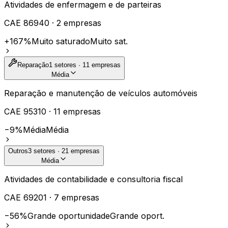
Atividades de enfermagem e de parteiras
CAE
86940
·
2
empresas
+167%
Muito saturado
Muito sat.
Reparação
1
setores ·
11
empresas
Média
Reparação e manutenção de veículos automóveis
CAE
95310
·
11
empresas
−9%
Média
Média
Outros
3
setores ·
21
empresas
Média
Atividades de contabilidade e consultoria fiscal
CAE
69201
·
7
empresas
−56%
Grande oportunidade
Grande oport.