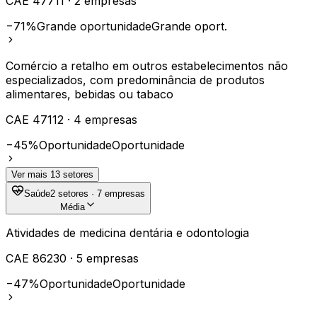
CAE
47711
·
2
empresas
−71%
Grande oportunidade
Grande oport.
Comércio a retalho em outros estabelecimentos não
especializados, com predominância de produtos
alimentares, bebidas ou tabaco
CAE
47112
·
4
empresas
−45%
Oportunidade
Oportunidade
Ver mais
13
setores
Saúde
2
setores ·
7
empresas
Média
Atividades de medicina dentária e odontologia
CAE
86230
·
5
empresas
−47%
Oportunidade
Oportunidade