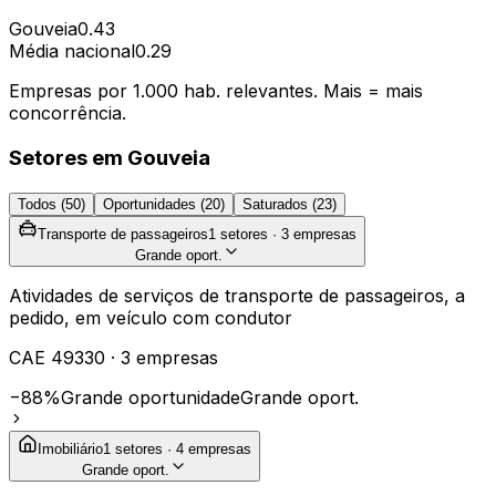
Gouveia
0.43
Média nacional
0.29
Empresas por 1.000 hab. relevantes. Mais = mais
concorrência.
Setores em
Gouveia
Todos (
50
)
Oportunidades (
20
)
Saturados (
23
)
Transporte de passageiros
1
setores ·
3
empresas
Grande oport.
Atividades de serviços de transporte de passageiros, a
pedido, em veículo com condutor
CAE
49330
·
3
empresas
−88%
Grande oportunidade
Grande oport.
Imobiliário
1
setores ·
4
empresas
Grande oport.