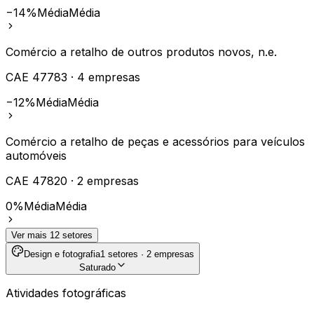
−14%
Média
Média
Comércio a retalho de outros produtos novos, n.e.
CAE
47783
·
4
empresas
−12%
Média
Média
Comércio a retalho de peças e acessórios para veículos
automóveis
CAE
47820
·
2
empresas
0%
Média
Média
Ver mais
12
setores
Design e fotografia
1
setores ·
2
empresas
Saturado
Atividades fotográficas