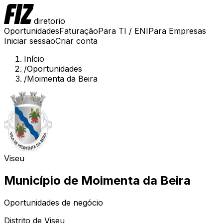
diretorio
Oportunidades
Faturação
Para TI / ENI
Para Empresas
Iniciar sessao
Criar conta
Início
/
Oportunidades
/
Moimenta da Beira
Viseu
Município de
Moimenta da Beira
Oportunidades de negócio
Distrito de
Viseu