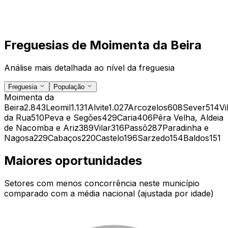
Freguesias de
Moimenta da Beira
Análise mais detalhada ao nível da freguesia
Freguesia
População
Moimenta da
Beira
2.843
Leomil
1.131
Alvite
1.027
Arcozelos
608
Sever
514
Vi
da Rua
510
Peva e Segões
429
Caria
406
Pêra Velha, Aldeia
de Nacomba e Ariz
389
Vilar
316
Passô
287
Paradinha e
Nagosa
229
Cabaços
220
Castelo
196
Sarzedo
154
Baldos
151
Maiores oportunidades
Setores com menos concorrência neste município
comparado com a média nacional (ajustada por idade)