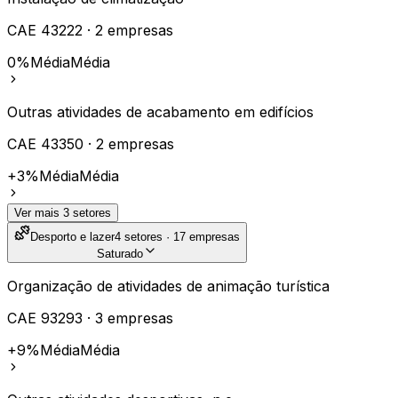
CAE
43222
·
2
empresas
0%
Média
Média
Outras atividades de acabamento em edifícios
CAE
43350
·
2
empresas
+3%
Média
Média
Ver mais
3
setores
Desporto e lazer
4
setores ·
17
empresas
Saturado
Organização de atividades de animação turística
CAE
93293
·
3
empresas
+9%
Média
Média