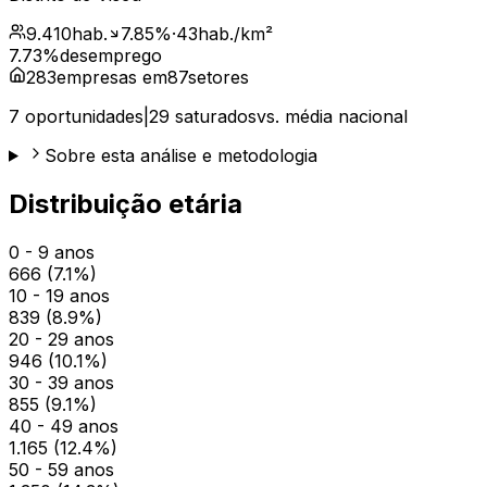
9.410
hab.
7.85
%
·
43
hab./km²
7.73
%
desemprego
283
empresas em
87
setores
7
oportunidades
|
29
saturados
vs. média nacional
Sobre esta análise e metodologia
Distribuição etária
0 - 9 anos
666
(
7.1
%)
10 - 19 anos
839
(
8.9
%)
20 - 29 anos
946
(
10.1
%)
30 - 39 anos
855
(
9.1
%)
40 - 49 anos
1.165
(
12.4
%)
50 - 59 anos