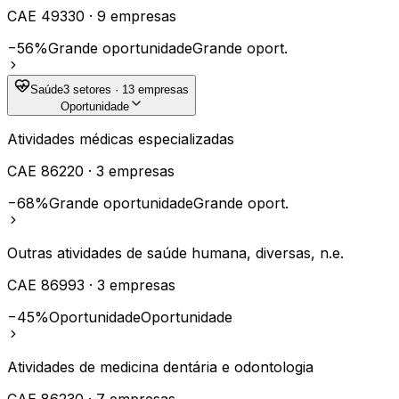
CAE
49330
·
9
empresas
−56%
Grande oportunidade
Grande oport.
Saúde
3
setores ·
13
empresas
Oportunidade
Atividades médicas especializadas
CAE
86220
·
3
empresas
−68%
Grande oportunidade
Grande oport.
Outras atividades de saúde humana, diversas, n.e.
CAE
86993
·
3
empresas
−45%
Oportunidade
Oportunidade
Atividades de medicina dentária e odontologia
CAE
86230
·
7
empresas