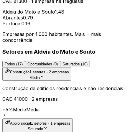
CAE
81300
·
1
empresa
na freguesia
Aldeia do Mato e Souto
1.48
Abrantes
0.79
Portugal
0.16
Empresas por 1.000 habitantes. Mais = mais
concorrência.
Setores em
Aldeia do Mato e Souto
Todos (
17
)
Oportunidades (
0
)
Saturados (
16
)
Construção
1
setores ·
2
empresas
Média
Construção de edifícios residenciais e não residenciais
CAE
41000
·
2
empresas
+5%
Média
Média
Apoio social
1
setores ·
1
empresas
Saturado