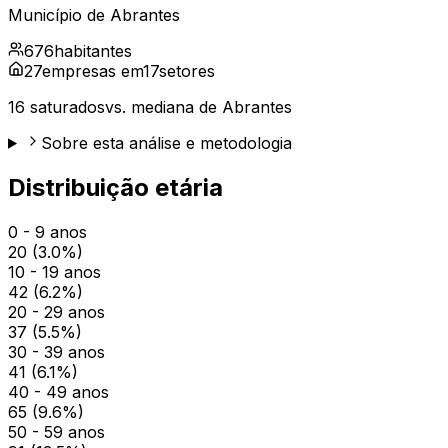
Município de
Abrantes
676
habitantes
27
empresas em
17
setores
16
saturados
vs. mediana de
Abrantes
Sobre esta análise e metodologia
Distribuição etária
0 - 9 anos
20
(
3.0
%)
10 - 19 anos
42
(
6.2
%)
20 - 29 anos
37
(
5.5
%)
30 - 39 anos
41
(
6.1
%)
40 - 49 anos
65
(
9.6
%)
50 - 59 anos