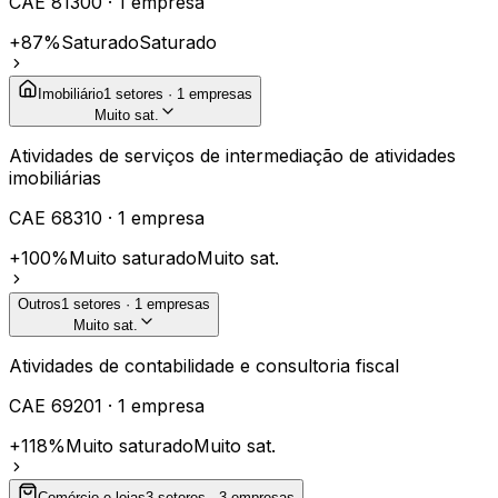
CAE
81300
·
1
empresa
+87%
Saturado
Saturado
Imobiliário
1
setores ·
1
empresas
Muito sat.
Atividades de serviços de intermediação de atividades
imobiliárias
CAE
68310
·
1
empresa
+100%
Muito saturado
Muito sat.
Outros
1
setores ·
1
empresas
Muito sat.
Atividades de contabilidade e consultoria fiscal
CAE
69201
·
1
empresa
+118%
Muito saturado
Muito sat.
Comércio e lojas
3
setores ·
3
empresas