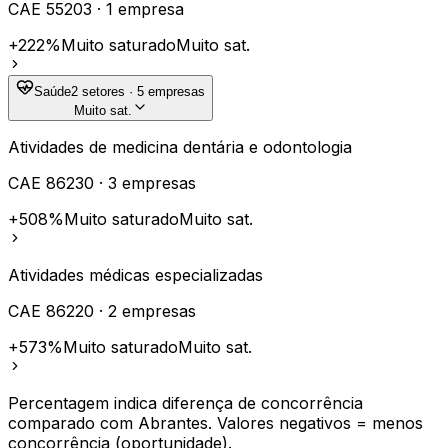
CAE
55203
·
1
empresa
+222%
Muito saturado
Muito sat.
Saúde
2
setores ·
5
empresas
Muito sat.
Atividades de medicina dentária e odontologia
CAE
86230
·
3
empresas
+508%
Muito saturado
Muito sat.
Atividades médicas especializadas
CAE
86220
·
2
empresas
+573%
Muito saturado
Muito sat.
Percentagem indica diferença de concorrência
comparado com
Abrantes
. Valores negativos = menos
concorrência (oportunidade).