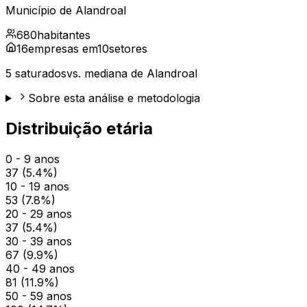
Município de
Alandroal
680
habitantes
16
empresas em
10
setores
5
saturados
vs. mediana de
Alandroal
Sobre esta análise e metodologia
Distribuição etária
0 - 9 anos
37
(
5.4
%)
10 - 19 anos
53
(
7.8
%)
20 - 29 anos
37
(
5.4
%)
30 - 39 anos
67
(
9.9
%)
40 - 49 anos
81
(
11.9
%)
50 - 59 anos