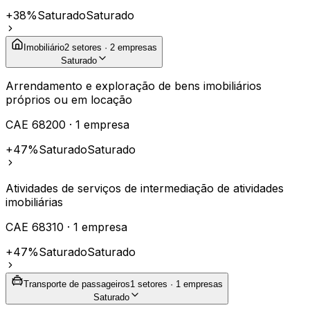
+38%
Saturado
Saturado
Imobiliário
2
setores ·
2
empresas
Saturado
Arrendamento e exploração de bens imobiliários
próprios ou em locação
CAE
68200
·
1
empresa
+47%
Saturado
Saturado
Atividades de serviços de intermediação de atividades
imobiliárias
CAE
68310
·
1
empresa
+47%
Saturado
Saturado
Transporte de passageiros
1
setores ·
1
empresas
Saturado