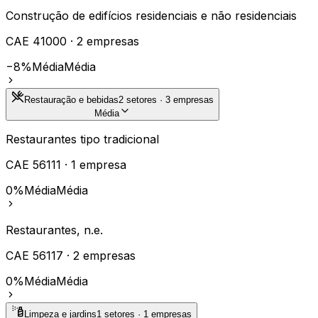
Construção de edifícios residenciais e não residenciais
CAE
41000
·
2
empresas
−8%
Média
Média
Restauração e bebidas
2
setores ·
3
empresas
Média
Restaurantes tipo tradicional
CAE
56111
·
1
empresa
0%
Média
Média
Restaurantes, n.e.
CAE
56117
·
2
empresas
0%
Média
Média
Limpeza e jardins
1
setores ·
1
empresas