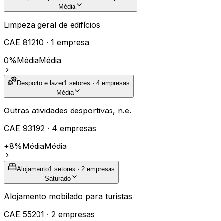
Média
Limpeza geral de edifícios
CAE
81210
·
1
empresa
0%
Média
Média
Desporto e lazer
1
setores ·
4
empresas
Média
Outras atividades desportivas, n.e.
CAE
93192
·
4
empresas
+8%
Média
Média
Alojamento
1
setores ·
2
empresas
Saturado
Alojamento mobilado para turistas
CAE
55201
·
2
empresas