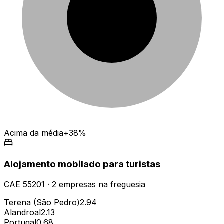
Acima da média
+38%
Alojamento mobilado para turistas
CAE
55201
·
2
empresas
na freguesia
Terena (São Pedro)
2.94
Alandroal
2.13
Portugal
0.68