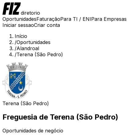
diretorio
Oportunidades
Faturação
Para TI / ENI
Para Empresas
Iniciar sessao
Criar conta
Início
/
Oportunidades
/
Alandroal
/
Terena (São Pedro)
Terena (São Pedro)
Freguesia de
Terena (São Pedro)
Oportunidades de negócio