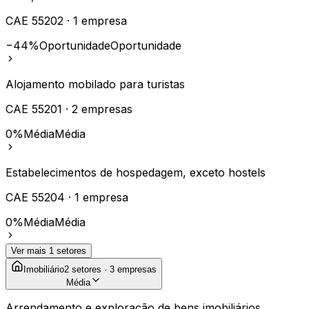
CAE
55202
·
1
empresa
−44%
Oportunidade
Oportunidade
Alojamento mobilado para turistas
CAE
55201
·
2
empresas
0%
Média
Média
Estabelecimentos de hospedagem, exceto hostels
CAE
55204
·
1
empresa
0%
Média
Média
Ver mais
1
setores
Imobiliário
2
setores ·
3
empresas
Média
Arrendamento e exploração de bens imobiliários