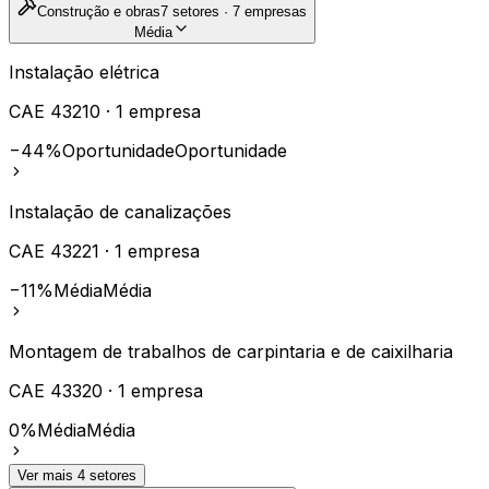
Construção e obras
7
setores ·
7
empresas
Média
Instalação elétrica
CAE
43210
·
1
empresa
−44%
Oportunidade
Oportunidade
Instalação de canalizações
CAE
43221
·
1
empresa
−11%
Média
Média
Montagem de trabalhos de carpintaria e de caixilharia
CAE
43320
·
1
empresa
0%
Média
Média
Ver mais
4
setores