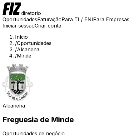
diretorio
Oportunidades
Faturação
Para TI / ENI
Para Empresas
Iniciar sessao
Criar conta
Início
/
Oportunidades
/
Alcanena
/
Minde
Alcanena
Freguesia de
Minde
Oportunidades de negócio