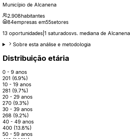
Município de
Alcanena
2.908
habitantes
84
empresas em
55
setores
13
oportunidades
|
1
saturados
vs. mediana de
Alcanena
Sobre esta análise e metodologia
Distribuição etária
0 - 9 anos
201
(
6.9
%)
10 - 19 anos
281
(
9.7
%)
20 - 29 anos
270
(
9.3
%)
30 - 39 anos
268
(
9.2
%)
40 - 49 anos
400
(
13.8
%)
50 - 59 anos