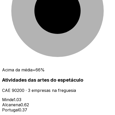
Acima da média
+66%
Atividades das artes do espetáculo
CAE
90200
·
3
empresas
na freguesia
Minde
1.03
Alcanena
0.62
Portugal
0.37