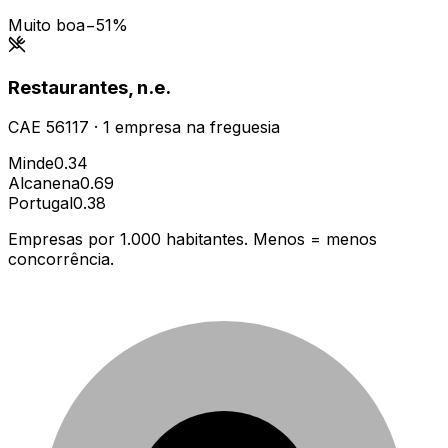
Muito boa
−51%
Restaurantes, n.e.
CAE
56117
·
1
empresa
na freguesia
Minde
0.34
Alcanena
0.69
Portugal
0.38
Empresas por 1.000 habitantes. Menos = menos
concorrência.