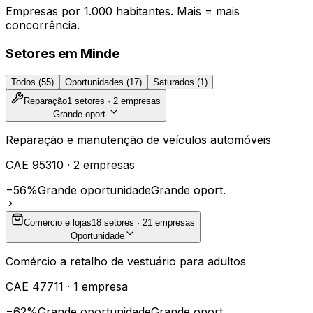
Empresas por 1.000 habitantes. Mais = mais
concorrência.
Setores em
Minde
Todos (
55
)
Oportunidades (
17
)
Saturados (
1
)
Reparação
1
setores ·
2
empresas
Grande oport.
Reparação e manutenção de veículos automóveis
CAE
95310
·
2
empresas
−56%
Grande oportunidade
Grande oport.
Comércio e lojas
18
setores ·
21
empresas
Oportunidade
Comércio a retalho de vestuário para adultos
CAE
47711
·
1
empresa
−62%
Grande oportunidade
Grande oport.