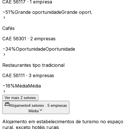
CAE
56117
·
1
empresa
−51%
Grande oportunidade
Grande oport.
Cafés
CAE
56301
·
2
empresas
−34%
Oportunidade
Oportunidade
Restaurantes tipo tradicional
CAE
56111
·
3
empresas
−16%
Média
Média
Ver mais
2
setores
Alojamento
4
setores ·
5
empresas
Média
Alojamento em estabelecimentos de turismo no espaço
rural, exceto hotéis rurais