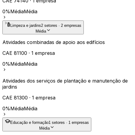
CAE
74140
·
1
empresa
0%
Média
Média
Limpeza e jardins
2
setores ·
2
empresas
Média
Atividades combinadas de apoio aos edifícios
CAE
81100
·
1
empresa
0%
Média
Média
Atividades dos serviços de plantação e manutenção de
jardins
CAE
81300
·
1
empresa
0%
Média
Média
Educação e formação
1
setores ·
1
empresas
Média