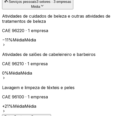
Serviços pessoais
3
setores ·
3
empresas
Média
Atividades de cuidados de beleza e outras atividades de
tratamentos de beleza
CAE
96220
·
1
empresa
−11%
Média
Média
Atividades de salões de cabeleireiro e barbeiros
CAE
96210
·
1
empresa
0%
Média
Média
Lavagem e limpeza de têxteis e peles
CAE
96100
·
1
empresa
+21%
Média
Média