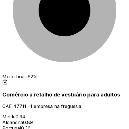
Muito boa
−62%
Comércio a retalho de vestuário para adultos
CAE
47711
·
1
empresa
na freguesia
Minde
0.34
Alcanena
0.89
Portugal
0.36