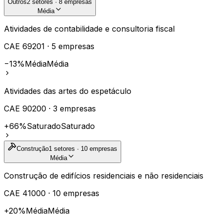
Outros
2
setores ·
8
empresas
Média
Atividades de contabilidade e consultoria fiscal
CAE
69201
·
5
empresas
−13%
Média
Média
Atividades das artes do espetáculo
CAE
90200
·
3
empresas
+66%
Saturado
Saturado
Construção
1
setores ·
10
empresas
Média
Construção de edifícios residenciais e não residenciais
CAE
41000
·
10
empresas
+20%
Média
Média