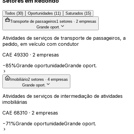
Setores em
Redondo
Todos (
30
)
Oportunidades (
11
)
Saturados (
15
)
Transporte de passageiros
1
setores ·
2
empresas
Grande oport.
Atividades de serviços de transporte de passageiros, a
pedido, em veículo com condutor
CAE
49330
·
2
empresas
−85%
Grande oportunidade
Grande oport.
Imobiliário
2
setores ·
4
empresas
Grande oport.
Atividades de serviços de intermediação de atividades
imobiliárias
CAE
68310
·
2
empresas
−71%
Grande oportunidade
Grande oport.