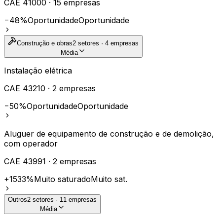
CAE
41000
·
15
empresas
−48%
Oportunidade
Oportunidade
Construção e obras
2
setores ·
4
empresas
Média
Instalação elétrica
CAE
43210
·
2
empresas
−50%
Oportunidade
Oportunidade
Aluguer de equipamento de construção e de demolição,
com operador
CAE
43991
·
2
empresas
+1533%
Muito saturado
Muito sat.
Outros
2
setores ·
11
empresas
Média