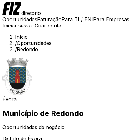
diretorio
Oportunidades
Faturação
Para TI / ENI
Para Empresas
Iniciar sessao
Criar conta
Início
/
Oportunidades
/
Redondo
Évora
Município de
Redondo
Oportunidades de negócio
Distrito de
Évora