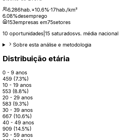
6.286
hab.
10.6
%
·
17
hab./km²
6.08
%
desemprego
153
empresas em
75
setores
10
oportunidades
|
15
saturados
vs. média nacional
Sobre esta análise e metodologia
Distribuição etária
0 - 9 anos
459
(
7.3
%)
10 - 19 anos
553
(
8.8
%)
20 - 29 anos
583
(
9.3
%)
30 - 39 anos
667
(
10.6
%)
40 - 49 anos
909
(
14.5
%)
50 - 59 anos