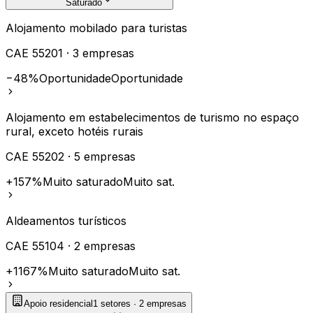
Saturado
Alojamento mobilado para turistas
CAE
55201
·
3
empresas
−48%
Oportunidade
Oportunidade
Alojamento em estabelecimentos de turismo no espaço
rural, exceto hotéis rurais
CAE
55202
·
5
empresas
+157%
Muito saturado
Muito sat.
Aldeamentos turísticos
CAE
55104
·
2
empresas
+1167%
Muito saturado
Muito sat.
Apoio residencial
1
setores ·
2
empresas