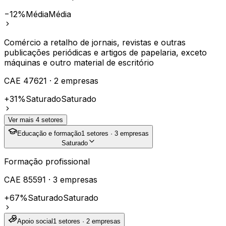
−12%
Média
Média
Comércio a retalho de jornais, revistas e outras
publicações periódicas e artigos de papelaria, exceto
máquinas e outro material de escritório
CAE
47621
·
2
empresas
+31%
Saturado
Saturado
Ver mais
4
setores
Educação e formação
1
setores ·
3
empresas
Saturado
Formação profissional
CAE
85591
·
3
empresas
+67%
Saturado
Saturado
Apoio social
1
setores ·
2
empresas