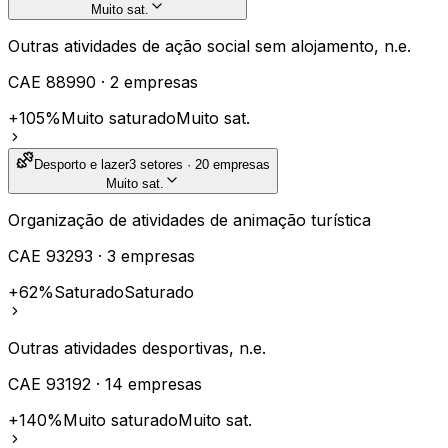
Muito sat.
Outras atividades de ação social sem alojamento, n.e.
CAE
88990
·
2
empresas
+105%
Muito saturado
Muito sat.
Desporto e lazer
3
setores ·
20
empresas
Muito sat.
Organização de atividades de animação turística
CAE
93293
·
3
empresas
+62%
Saturado
Saturado
Outras atividades desportivas, n.e.
CAE
93192
·
14
empresas
+140%
Muito saturado
Muito sat.