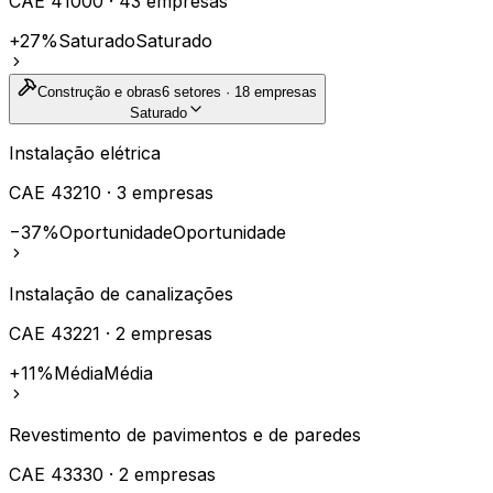
CAE
41000
·
43
empresas
+27%
Saturado
Saturado
Construção e obras
6
setores ·
18
empresas
Saturado
Instalação elétrica
CAE
43210
·
3
empresas
−37%
Oportunidade
Oportunidade
Instalação de canalizações
CAE
43221
·
2
empresas
+11%
Média
Média
Revestimento de pavimentos e de paredes
CAE
43330
·
2
empresas