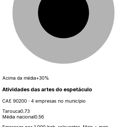
Acima da média
+30%
Atividades das artes do espetáculo
CAE
90200
·
4
empresas
no município
Tarouca
0.73
Média nacional
0.56
Empresas por 1.000 hab. relevantes. Mais = mais