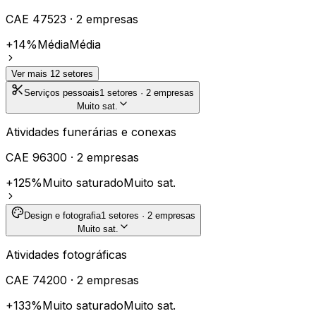
CAE
47523
·
2
empresas
+14%
Média
Média
Ver mais
12
setores
Serviços pessoais
1
setores ·
2
empresas
Muito sat.
Atividades funerárias e conexas
CAE
96300
·
2
empresas
+125%
Muito saturado
Muito sat.
Design e fotografia
1
setores ·
2
empresas
Muito sat.
Atividades fotográficas
CAE
74200
·
2
empresas
+133%
Muito saturado
Muito sat.