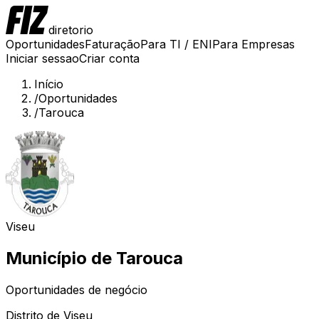
diretorio
Oportunidades
Faturação
Para TI / ENI
Para Empresas
Iniciar sessao
Criar conta
Início
/
Oportunidades
/
Tarouca
Viseu
Município de
Tarouca
Oportunidades de negócio
Distrito de
Viseu