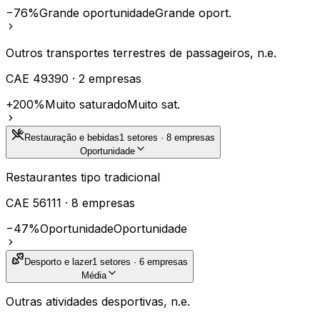
−76%
Grande oportunidade
Grande oport.
Outros transportes terrestres de passageiros, n.e.
CAE
49390
·
2
empresas
+200%
Muito saturado
Muito sat.
Restauração e bebidas
1
setores ·
8
empresas
Oportunidade
Restaurantes tipo tradicional
CAE
56111
·
8
empresas
−47%
Oportunidade
Oportunidade
Desporto e lazer
1
setores ·
6
empresas
Média
Outras atividades desportivas, n.e.