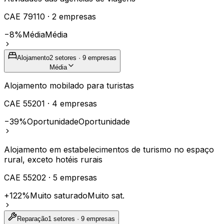
CAE
79110
·
2
empresas
−8%
Média
Média
Alojamento
2
setores ·
9
empresas
Média
Alojamento mobilado para turistas
CAE
55201
·
4
empresas
−39%
Oportunidade
Oportunidade
Alojamento em estabelecimentos de turismo no espaço
rural, exceto hotéis rurais
CAE
55202
·
5
empresas
+122%
Muito saturado
Muito sat.
Reparação
1
setores ·
9
empresas