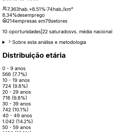
7.363
hab.
8.51
%
·
74
hab./km²
8.34
%
desemprego
214
empresas em
79
setores
10
oportunidades
|
22
saturados
vs. média nacional
Sobre esta análise e metodologia
Distribuição etária
0 - 9 anos
566
(
7.7
%)
10 - 19 anos
724
(
9.8
%)
20 - 29 anos
718
(
9.8
%)
30 - 39 anos
742
(
10.1
%)
40 - 49 anos
1.042
(
14.2
%)
50 - 59 anos