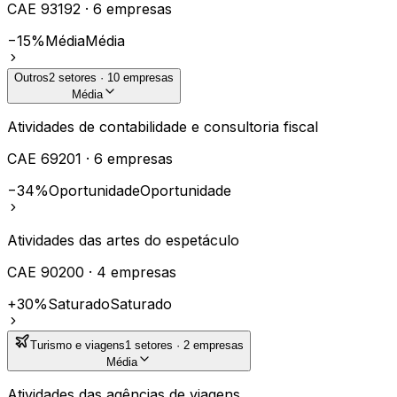
CAE
93192
·
6
empresas
−15%
Média
Média
Outros
2
setores ·
10
empresas
Média
Atividades de contabilidade e consultoria fiscal
CAE
69201
·
6
empresas
−34%
Oportunidade
Oportunidade
Atividades das artes do espetáculo
CAE
90200
·
4
empresas
+30%
Saturado
Saturado
Turismo e viagens
1
setores ·
2
empresas
Média
Atividades das agências de viagens