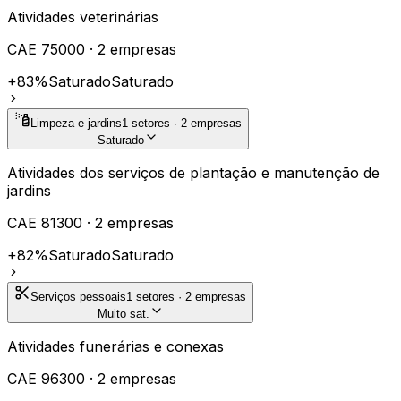
Atividades veterinárias
CAE
75000
·
2
empresas
+83%
Saturado
Saturado
Limpeza e jardins
1
setores ·
2
empresas
Saturado
Atividades dos serviços de plantação e manutenção de
jardins
CAE
81300
·
2
empresas
+82%
Saturado
Saturado
Serviços pessoais
1
setores ·
2
empresas
Muito sat.
Atividades funerárias e conexas
CAE
96300
·
2
empresas