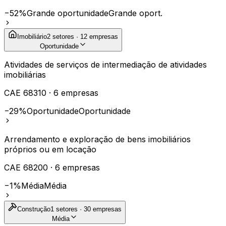
−52%
Grande oportunidade
Grande oport.
Imobiliário
2
setores ·
12
empresas
Oportunidade
Atividades de serviços de intermediação de atividades
imobiliárias
CAE
68310
·
6
empresas
−29%
Oportunidade
Oportunidade
Arrendamento e exploração de bens imobiliários
próprios ou em locação
CAE
68200
·
6
empresas
−1%
Média
Média
Construção
1
setores ·
30
empresas
Média