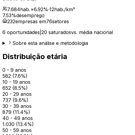
7.684
hab.
6.92
%
·
12
hab./km²
7.53
%
desemprego
232
empresas em
76
setores
6
oportunidades
|
20
saturados
vs. média nacional
Sobre esta análise e metodologia
Distribuição etária
0 - 9 anos
582
(
7.6
%)
10 - 19 anos
652
(
8.5
%)
20 - 29 anos
737
(
9.6
%)
30 - 39 anos
879
(
11.4
%)
40 - 49 anos
1.030
(
13.4
%)
50 - 59 anos