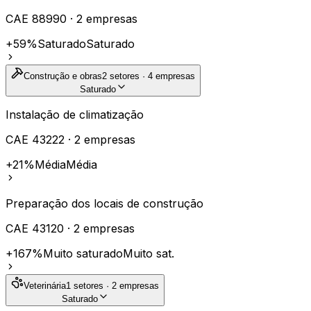
CAE
88990
·
2
empresas
+59%
Saturado
Saturado
Construção e obras
2
setores ·
4
empresas
Saturado
Instalação de climatização
CAE
43222
·
2
empresas
+21%
Média
Média
Preparação dos locais de construção
CAE
43120
·
2
empresas
+167%
Muito saturado
Muito sat.
Veterinária
1
setores ·
2
empresas
Saturado