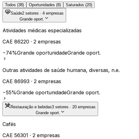
Todos (
38
)
Oportunidades (
8
)
Saturados (
20
)
Saúde
2
setores ·
4
empresas
Grande oport.
Atividades médicas especializadas
CAE
86220
·
2
empresas
−74%
Grande oportunidade
Grande oport.
Outras atividades de saúde humana, diversas, n.e.
CAE
86993
·
2
empresas
−55%
Grande oportunidade
Grande oport.
Restauração e bebidas
3
setores ·
20
empresas
Grande oport.
Cafés
CAE
56301
·
2
empresas