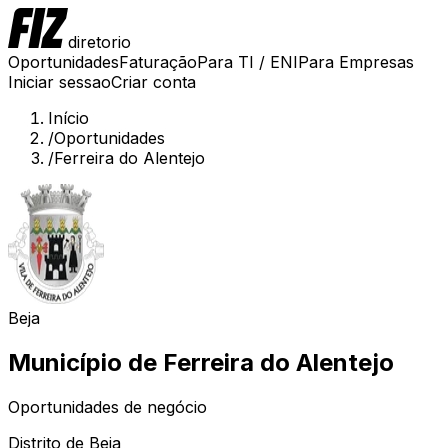
diretorio
Oportunidades
Faturação
Para TI / ENI
Para Empresas
Iniciar sessao
Criar conta
Início
/
Oportunidades
/
Ferreira do Alentejo
Beja
Município de
Ferreira do Alentejo
Oportunidades de negócio
Distrito de
Beja