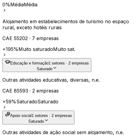
0%
Média
Média
Alojamento em estabelecimentos de turismo no espaço
rural, exceto hotéis rurais
CAE
55202
·
7
empresas
+195%
Muito saturado
Muito sat.
Educação e formação
1
setores ·
2
empresas
Saturado
Outras atividades educativas, diversas, n.e.
CAE
85593
·
2
empresas
+59%
Saturado
Saturado
Apoio social
1
setores ·
2
empresas
Saturado
Outras atividades de ação social sem alojamento, n.e.