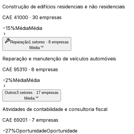
Construção de edifícios residenciais e não residenciais
CAE
41000
·
30
empresas
−15%
Média
Média
Reparação
1
setores ·
8
empresas
Média
Reparação e manutenção de veículos automóveis
CAE
95310
·
8
empresas
−2%
Média
Média
Outros
3
setores ·
17
empresas
Média
Atividades de contabilidade e consultoria fiscal
CAE
69201
·
7
empresas
−27%
Oportunidade
Oportunidade