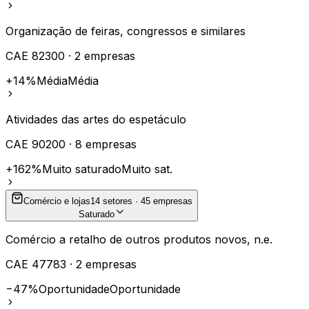
Organização de feiras, congressos e similares
CAE
82300
·
2
empresas
+14%
Média
Média
Atividades das artes do espetáculo
CAE
90200
·
8
empresas
+162%
Muito saturado
Muito sat.
Comércio e lojas
14
setores ·
45
empresas
Saturado
Comércio a retalho de outros produtos novos, n.e.
CAE
47783
·
2
empresas
−47%
Oportunidade
Oportunidade