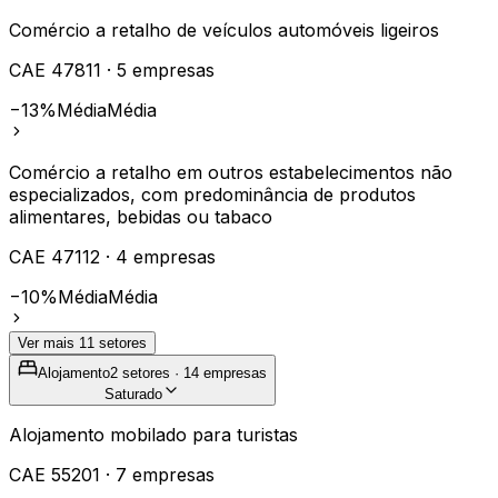
Comércio a retalho de veículos automóveis ligeiros
CAE
47811
·
5
empresas
−13%
Média
Média
Comércio a retalho em outros estabelecimentos não
especializados, com predominância de produtos
alimentares, bebidas ou tabaco
CAE
47112
·
4
empresas
−10%
Média
Média
Ver mais
11
setores
Alojamento
2
setores ·
14
empresas
Saturado
Alojamento mobilado para turistas
CAE
55201
·
7
empresas