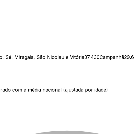
o, Sé, Miragaia, São Nicolau e Vitória
37.430
Campanhã
29.
ado com a média nacional (ajustada por idade)