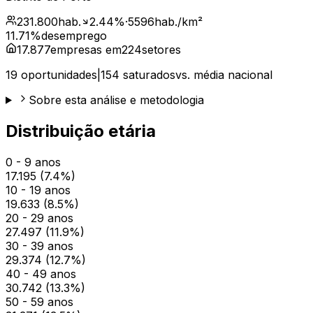
231.800
hab.
2.44
%
·
5596
hab./km²
11.71
%
desemprego
17.877
empresas em
224
setores
19
oportunidades
|
154
saturados
vs. média nacional
Sobre esta análise e metodologia
Distribuição etária
0 - 9 anos
17.195
(
7.4
%)
10 - 19 anos
19.633
(
8.5
%)
20 - 29 anos
27.497
(
11.9
%)
30 - 39 anos
29.374
(
12.7
%)
40 - 49 anos
30.742
(
13.3
%)
50 - 59 anos