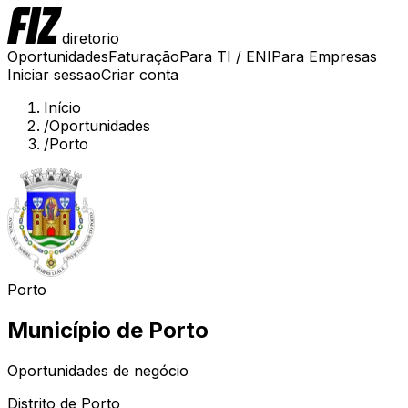
diretorio
Oportunidades
Faturação
Para TI / ENI
Para Empresas
Iniciar sessao
Criar conta
Início
/
Oportunidades
/
Porto
Porto
Município de
Porto
Oportunidades de negócio
Distrito de
Porto