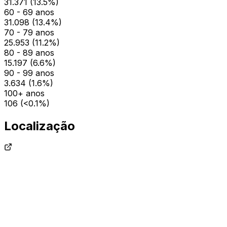
31.371
(
13.5
%)
60 - 69 anos
31.098
(
13.4
%)
70 - 79 anos
25.953
(
11.2
%)
80 - 89 anos
15.197
(
6.6
%)
90 - 99 anos
3.634
(
1.6
%)
100+ anos
106
(
<0.1
%)
Localização