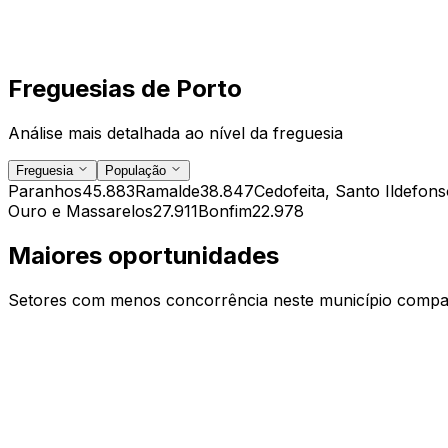
Freguesias de
Porto
Análise mais detalhada ao nível da freguesia
Freguesia
População
Paranhos
45.883
Ramalde
38.847
Cedofeita, Santo Ildefons
Ouro e Massarelos
27.911
Bonfim
22.978
Maiores oportunidades
Setores com menos concorrência neste município compar