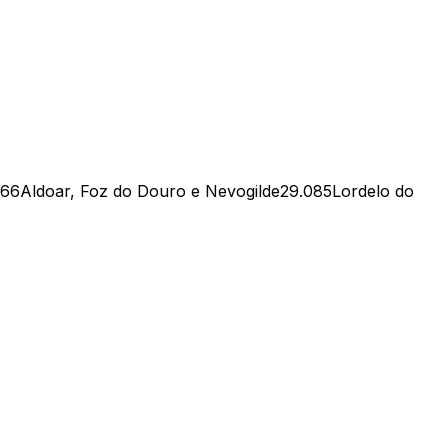
666
Aldoar, Foz do Douro e Nevogilde
29.085
Lordelo do