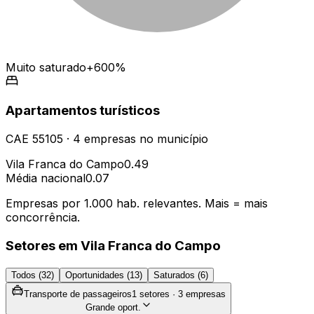
Muito saturado
+600%
Apartamentos turísticos
CAE
55105
·
4
empresas
no município
Vila Franca do Campo
0.49
Média nacional
0.07
Empresas por 1.000 hab. relevantes. Mais = mais
concorrência.
Setores em
Vila Franca do Campo
Todos (
32
)
Oportunidades (
13
)
Saturados (
6
)
Transporte de passageiros
1
setores ·
3
empresas
Grande oport.