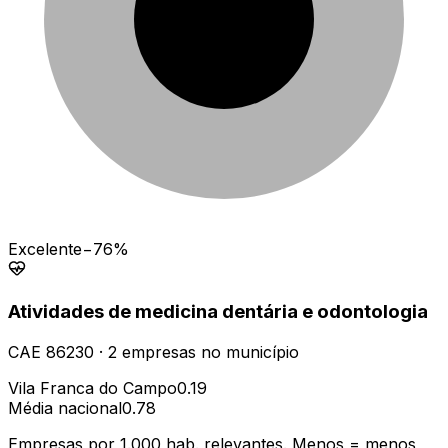
Excelente
−76%
Atividades de medicina dentária e odontologia
CAE
86230
·
2
empresas
no município
Vila Franca do Campo
0.19
Média nacional
0.78
Empresas por 1.000 hab. relevantes. Menos = menos