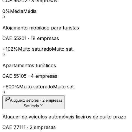
CAE
55202
·
3
empresas
0%
Média
Média
Alojamento mobilado para turistas
CAE
55201
·
18
empresas
+102%
Muito saturado
Muito sat.
Apartamentos turísticos
CAE
55105
·
4
empresas
+600%
Muito saturado
Muito sat.
Aluguer
1
setores ·
2
empresas
Saturado
Aluguer de veículos automóveis ligeiros de curto prazo
CAE
77111
·
2
empresas