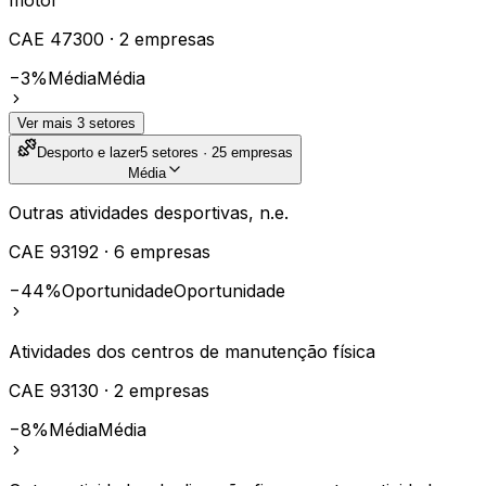
CAE
47300
·
2
empresas
−3%
Média
Média
Ver mais
3
setores
Desporto e lazer
5
setores ·
25
empresas
Média
Outras atividades desportivas, n.e.
CAE
93192
·
6
empresas
−44%
Oportunidade
Oportunidade
Atividades dos centros de manutenção física
CAE
93130
·
2
empresas
−8%
Média
Média