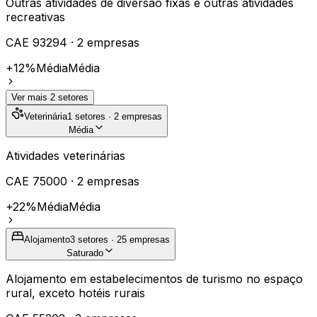
Outras atividades de diversão fixas e outras atividades
recreativas
CAE
93294
·
2
empresas
+12%
Média
Média
Ver mais
2
setores
Veterinária
1
setores ·
2
empresas
Média
Atividades veterinárias
CAE
75000
·
2
empresas
+22%
Média
Média
Alojamento
3
setores ·
25
empresas
Saturado
Alojamento em estabelecimentos de turismo no espaço
rural, exceto hotéis rurais