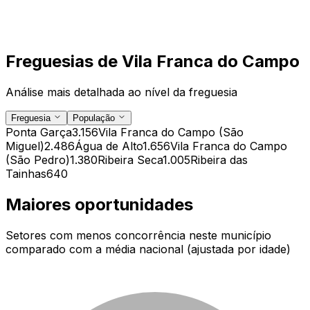
Freguesias de
Vila Franca do Campo
Análise mais detalhada ao nível da freguesia
Freguesia
População
Ponta Garça
3.156
Vila Franca do Campo (São
Miguel)
2.486
Água de Alto
1.656
Vila Franca do Campo
(São Pedro)
1.380
Ribeira Seca
1.005
Ribeira das
Tainhas
640
Maiores oportunidades
Setores com menos concorrência neste município
comparado com a média nacional (ajustada por idade)