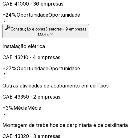
CAE
41000
·
36
empresas
−24%
Oportunidade
Oportunidade
Construção e obras
3
setores ·
9
empresas
Média
Instalação elétrica
CAE
43210
·
4
empresas
−37%
Oportunidade
Oportunidade
Outras atividades de acabamento em edifícios
CAE
43350
·
2
empresas
−3%
Média
Média
Montagem de trabalhos de carpintaria e de caixilharia
CAE
43320
·
3
empresas