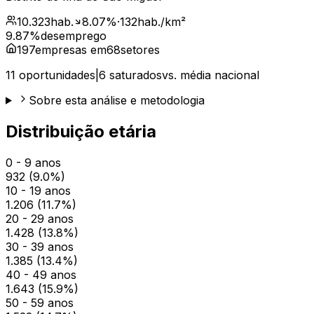
10.323
hab.
8.07
%
·
132
hab./km²
9.87
%
desemprego
197
empresas em
68
setores
11
oportunidades
|
6
saturados
vs. média nacional
Sobre esta análise e metodologia
Distribuição etária
0 - 9 anos
932
(
9.0
%)
10 - 19 anos
1.206
(
11.7
%)
20 - 29 anos
1.428
(
13.8
%)
30 - 39 anos
1.385
(
13.4
%)
40 - 49 anos
1.643
(
15.9
%)
50 - 59 anos