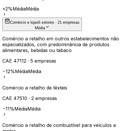
+2%
Média
Média
Comércio e lojas
6
setores ·
21
empresas
Média
Comércio a retalho em outros estabelecimentos não
especializados, com predominância de produtos
alimentares, bebidas ou tabaco
CAE
47112
·
5
empresas
−12%
Média
Média
Comércio a retalho de têxteis
CAE
47510
·
2
empresas
−11%
Média
Média
Comércio a retalho de combustível para veículos a
motor