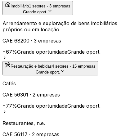
Imobiliário
1
setores ·
3
empresas
Grande oport.
Arrendamento e exploração de bens imobiliários
próprios ou em locação
CAE
68200
·
3
empresas
−67%
Grande oportunidade
Grande oport.
Restauração e bebidas
4
setores ·
15
empresas
Grande oport.
Cafés
CAE
56301
·
2
empresas
−77%
Grande oportunidade
Grande oport.
Restaurantes, n.e.
CAE
56117
·
2
empresas