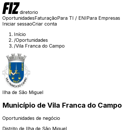
diretorio
Oportunidades
Faturação
Para TI / ENI
Para Empresas
Iniciar sessao
Criar conta
Início
/
Oportunidades
/
Vila Franca do Campo
Ilha de São Miguel
Município de
Vila Franca do Campo
Oportunidades de negócio
Distrito de
Ilha de São Miguel