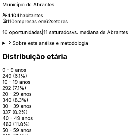
Município de
Abrantes
4.104
habitantes
110
empresas em
62
setores
16
oportunidades
|
11
saturados
vs. mediana de
Abrantes
Sobre esta análise e metodologia
Distribuição etária
0 - 9 anos
249
(
6.1
%)
10 - 19 anos
292
(
7.1
%)
20 - 29 anos
340
(
8.3
%)
30 - 39 anos
337
(
8.2
%)
40 - 49 anos
483
(
11.8
%)
50 - 59 anos