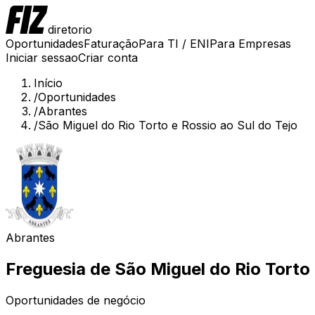
diretorio
Oportunidades
Faturação
Para TI / ENI
Para Empresas
Iniciar sessao
Criar conta
Início
/
Oportunidades
/
Abrantes
/
São Miguel do Rio Torto e Rossio ao Sul do Tejo
Abrantes
Freguesia de
São Miguel do Rio Torto 
Oportunidades de negócio