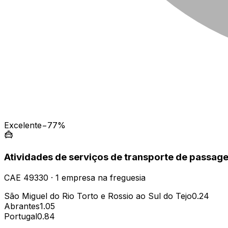
Excelente
−77%
Atividades de serviços de transporte de passage
CAE
49330
·
1
empresa
na freguesia
São Miguel do Rio Torto e Rossio ao Sul do Tejo
0.24
Abrantes
1.05
Portugal
0.84