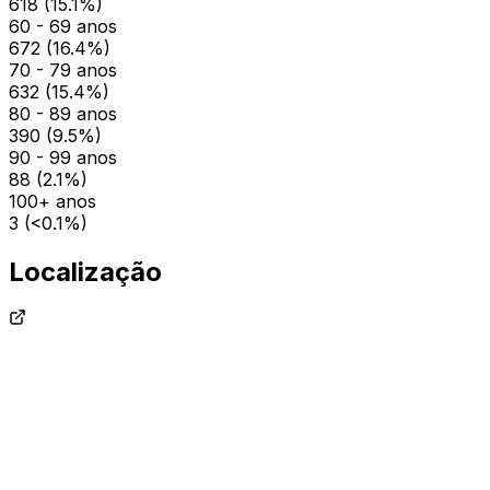
618
(
15.1
%)
60 - 69 anos
672
(
16.4
%)
70 - 79 anos
632
(
15.4
%)
80 - 89 anos
390
(
9.5
%)
90 - 99 anos
88
(
2.1
%)
100+ anos
3
(
<0.1
%)
Localização