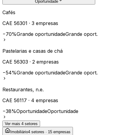
Oportunidade
Cafés
CAE
56301
·
3
empresas
−70%
Grande oportunidade
Grande oport.
Pastelarias e casas de chá
CAE
56303
·
2
empresas
−54%
Grande oportunidade
Grande oport.
Restaurantes, n.e.
CAE
56117
·
4
empresas
−38%
Oportunidade
Oportunidade
Ver mais
4
setores
Imobiliário
4
setores ·
15
empresas