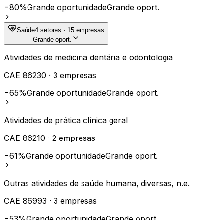
−80%
Grande oportunidade
Grande oport.
Saúde
4
setores ·
15
empresas
Grande oport.
Atividades de medicina dentária e odontologia
CAE
86230
·
3
empresas
−65%
Grande oportunidade
Grande oport.
Atividades de prática clínica geral
CAE
86210
·
2
empresas
−61%
Grande oportunidade
Grande oport.
Outras atividades de saúde humana, diversas, n.e.
CAE
86993
·
3
empresas
−53%
Grande oportunidade
Grande oport.