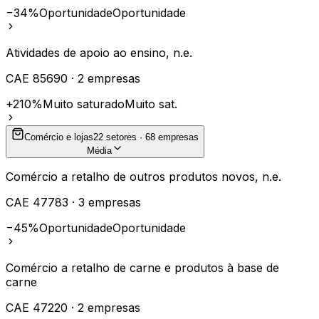
−34%
Oportunidade
Oportunidade
Atividades de apoio ao ensino, n.e.
CAE
85690
·
2
empresas
+210%
Muito saturado
Muito sat.
Comércio e lojas
22
setores ·
68
empresas
Média
Comércio a retalho de outros produtos novos, n.e.
CAE
47783
·
3
empresas
−45%
Oportunidade
Oportunidade
Comércio a retalho de carne e produtos à base de
carne
CAE
47220
·
2
empresas