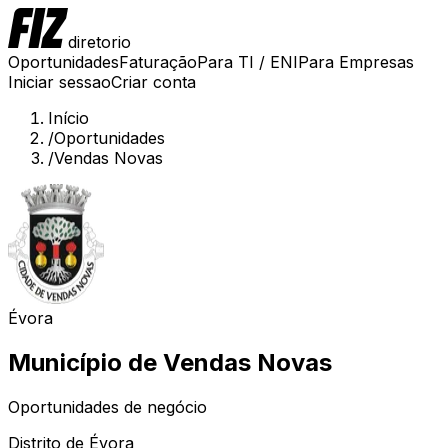
diretorio
Oportunidades
Faturação
Para TI / ENI
Para Empresas
Iniciar sessao
Criar conta
Início
/
Oportunidades
/
Vendas Novas
Évora
Município de
Vendas Novas
Oportunidades de negócio
Distrito de
Évora