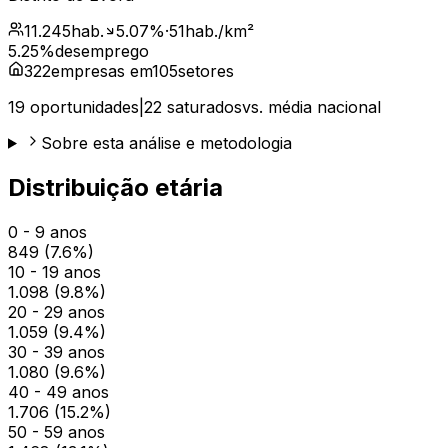
11.245
hab.
5.07
%
·
51
hab./km²
5.25
%
desemprego
322
empresas em
105
setores
19
oportunidades
|
22
saturados
vs. média nacional
Sobre esta análise e metodologia
Distribuição etária
0 - 9 anos
849
(
7.6
%)
10 - 19 anos
1.098
(
9.8
%)
20 - 29 anos
1.059
(
9.4
%)
30 - 39 anos
1.080
(
9.6
%)
40 - 49 anos
1.706
(
15.2
%)
50 - 59 anos