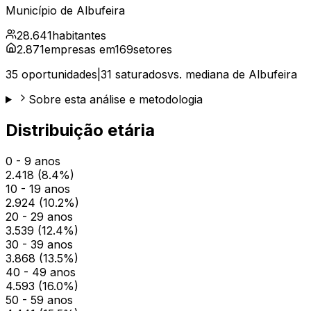
Município de
Albufeira
28.641
habitantes
2.871
empresas em
169
setores
35
oportunidades
|
31
saturados
vs. mediana de
Albufeira
Sobre esta análise e metodologia
Distribuição etária
0 - 9 anos
2.418
(
8.4
%)
10 - 19 anos
2.924
(
10.2
%)
20 - 29 anos
3.539
(
12.4
%)
30 - 39 anos
3.868
(
13.5
%)
40 - 49 anos
4.593
(
16.0
%)
50 - 59 anos