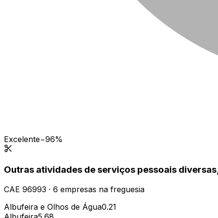
Excelente
−96%
Outras atividades de serviços pessoais diversas,
CAE
96993
·
6
empresas
na freguesia
Albufeira e Olhos de Água
0.21
Albufeira
5.68