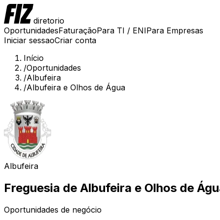
diretorio
Oportunidades
Faturação
Para TI / ENI
Para Empresas
Iniciar sessao
Criar conta
Início
/
Oportunidades
/
Albufeira
/
Albufeira e Olhos de Água
Albufeira
Freguesia de
Albufeira e Olhos de Ág
Oportunidades de negócio