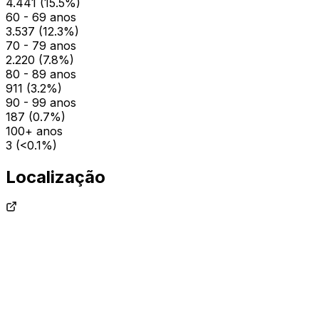
4.441
(
15.5
%)
60 - 69 anos
3.537
(
12.3
%)
70 - 79 anos
2.220
(
7.8
%)
80 - 89 anos
911
(
3.2
%)
90 - 99 anos
187
(
0.7
%)
100+ anos
3
(
<0.1
%)
Localização