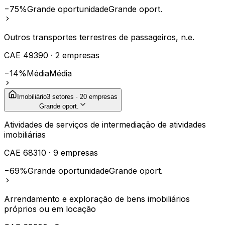
−75%
Grande oportunidade
Grande oport.
Outros transportes terrestres de passageiros, n.e.
CAE
49390
·
2
empresas
−14%
Média
Média
Imobiliário
3
setores ·
20
empresas
Grande oport.
Atividades de serviços de intermediação de atividades
imobiliárias
CAE
68310
·
9
empresas
−69%
Grande oportunidade
Grande oport.
Arrendamento e exploração de bens imobiliários
próprios ou em locação