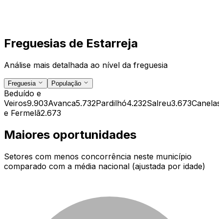
Freguesias de
Estarreja
Análise mais detalhada ao nível da freguesia
Freguesia
População
Beduído e
Veiros
9.903
Avanca
5.732
Pardilhó
4.232
Salreu
3.673
Canela
e Fermelã
2.673
Maiores oportunidades
Setores com menos concorrência neste município
comparado com a média nacional (ajustada por idade)