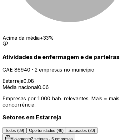
Acima da média
+33%
Atividades de enfermagem e de parteiras
CAE
86940
·
2
empresas
no município
Estarreja
0.08
Média nacional
0.06
Empresas por 1.000 hab. relevantes. Mais = mais
concorrência.
Setores em
Estarreja
Todos (
89
)
Oportunidades (
48
)
Saturados (
20
)
Alojamento
2
setores ·
6
empresas