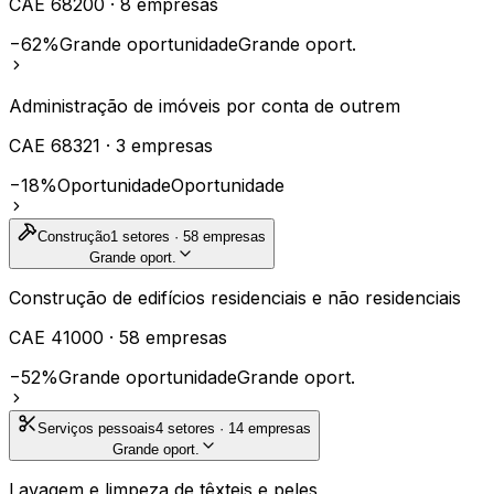
CAE
68200
·
8
empresas
−62%
Grande oportunidade
Grande oport.
Administração de imóveis por conta de outrem
CAE
68321
·
3
empresas
−18%
Oportunidade
Oportunidade
Construção
1
setores ·
58
empresas
Grande oport.
Construção de edifícios residenciais e não residenciais
CAE
41000
·
58
empresas
−52%
Grande oportunidade
Grande oport.
Serviços pessoais
4
setores ·
14
empresas
Grande oport.
Lavagem e limpeza de têxteis e peles