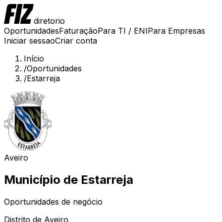
diretorio
Oportunidades
Faturação
Para TI / ENI
Para Empresas
Iniciar sessao
Criar conta
Início
/
Oportunidades
/
Estarreja
Aveiro
Município de
Estarreja
Oportunidades de negócio
Distrito de
Aveiro