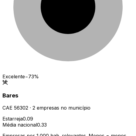
Excelente
−73%
Bares
CAE
56302
·
2
empresas
no município
Estarreja
0.09
Média nacional
0.33
Empresas por 1.000 hab. relevantes. Menos = menos