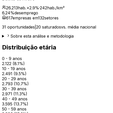
26.213
hab.
2.9
%
·
242
hab./km²
6.24
%
desemprego
617
empresas em
132
setores
31
oportunidades
|
20
saturados
vs. média nacional
Sobre esta análise e metodologia
Distribuição etária
0 - 9 anos
2.122
(
8.1
%)
10 - 19 anos
2.491
(
9.5
%)
20 - 29 anos
2.793
(
10.7
%)
30 - 39 anos
2.971
(
11.3
%)
40 - 49 anos
3.595
(
13.7
%)
50 - 59 anos