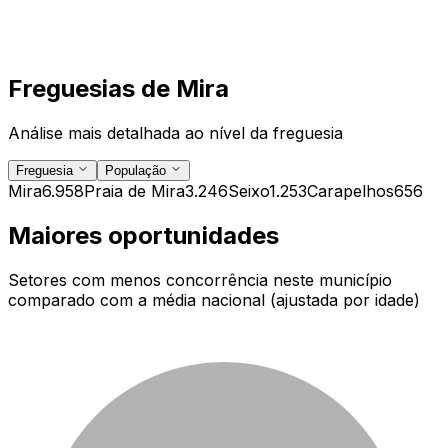
Freguesias de
Mira
Análise mais detalhada ao nível da freguesia
Freguesia
População
Mira
6.958
Praia de Mira
3.246
Seixo
1.253
Carapelhos
656
Maiores oportunidades
Setores com menos concorrência neste município
comparado com a média nacional (ajustada por idade)