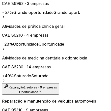
CAE
86993
·
3
empresas
−57%
Grande oportunidade
Grande oport.
Atividades de prática clínica geral
CAE
86210
·
4
empresas
−28%
Oportunidade
Oportunidade
Atividades de medicina dentária e odontologia
CAE
86230
·
14
empresas
+49%
Saturado
Saturado
Reparação
1
setores ·
9
empresas
Oportunidade
Reparação e manutenção de veículos automóveis
CAE
95310
·
9
empresas