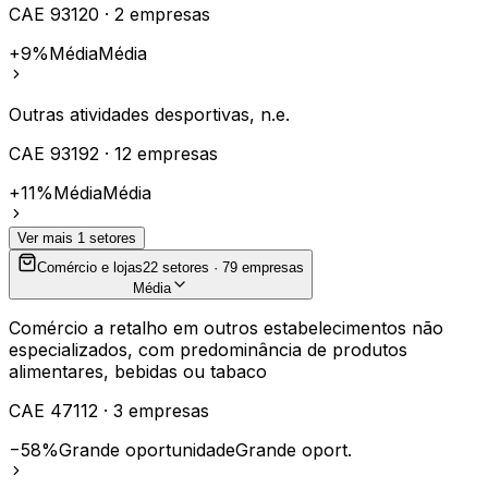
CAE
93120
·
2
empresas
+9%
Média
Média
Outras atividades desportivas, n.e.
CAE
93192
·
12
empresas
+11%
Média
Média
Ver mais
1
setores
Comércio e lojas
22
setores ·
79
empresas
Média
Comércio a retalho em outros estabelecimentos não
especializados, com predominância de produtos
alimentares, bebidas ou tabaco
CAE
47112
·
3
empresas
−58%
Grande oportunidade
Grande oport.