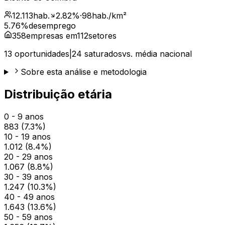
12.113
hab.
2.82
%
·
98
hab./km²
5.76
%
desemprego
358
empresas em
112
setores
13
oportunidades
|
24
saturados
vs. média nacional
Sobre esta análise e metodologia
Distribuição etária
0 - 9 anos
883
(
7.3
%)
10 - 19 anos
1.012
(
8.4
%)
20 - 29 anos
1.067
(
8.8
%)
30 - 39 anos
1.247
(
10.3
%)
40 - 49 anos
1.643
(
13.6
%)
50 - 59 anos