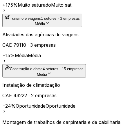
+175%
Muito saturado
Muito sat.
Turismo e viagens
1
setores ·
3
empresas
Média
Atividades das agências de viagens
CAE
79110
·
3
empresas
−15%
Média
Média
Construção e obras
4
setores ·
15
empresas
Média
Instalação de climatização
CAE
43222
·
2
empresas
−24%
Oportunidade
Oportunidade
Montagem de trabalhos de carpintaria e de caixilharia