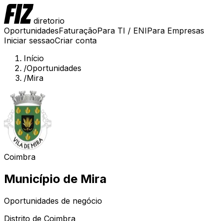
diretorio
Oportunidades
Faturação
Para TI / ENI
Para Empresas
Iniciar sessao
Criar conta
Início
/
Oportunidades
/
Mira
Coimbra
Município de
Mira
Oportunidades de negócio
Distrito de
Coimbra