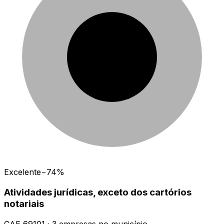
Excelente
−74%
Atividades jurídicas, exceto dos cartórios
notariais
CAE
69101
·
3
empresas
no município