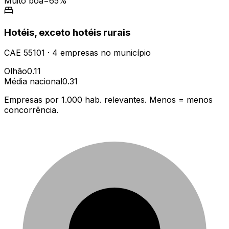
Muito boa
−65%
Hotéis, exceto hotéis rurais
CAE
55101
·
4
empresas
no município
Olhão
0.11
Média nacional
0.31
Empresas por 1.000 hab. relevantes. Menos = menos
concorrência.