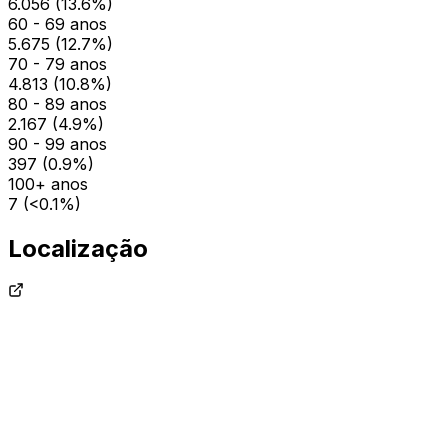
6.056
(
13.6
%)
60 - 69 anos
5.675
(
12.7
%)
70 - 79 anos
4.813
(
10.8
%)
80 - 89 anos
2.167
(
4.9
%)
90 - 99 anos
397
(
0.9
%)
100+ anos
7
(
<0.1
%)
Localização