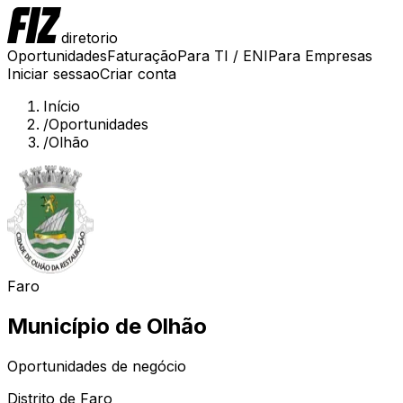
diretorio
Oportunidades
Faturação
Para TI / ENI
Para Empresas
Iniciar sessao
Criar conta
Início
/
Oportunidades
/
Olhão
Faro
Município de
Olhão
Oportunidades de negócio
Distrito de
Faro