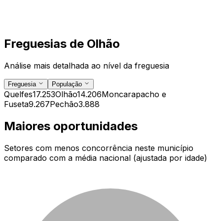
Freguesias de
Olhão
Análise mais detalhada ao nível da freguesia
Freguesia
População
Quelfes
17.253
Olhão
14.206
Moncarapacho e
Fuseta
9.267
Pechão
3.888
Maiores oportunidades
Setores com menos concorrência neste município
comparado com a média nacional (ajustada por idade)