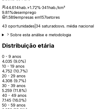
44.614
hab.
1.72
%
·
341
hab./km²
9.81
%
desemprego
1.589
empresas em
157
setores
43
oportunidades
|
34
saturados
vs. média nacional
Sobre esta análise e metodologia
Distribuição etária
0 - 9 anos
4.035
(
9.0
%)
10 - 19 anos
4.752
(
10.7
%)
20 - 29 anos
4.308
(
9.7
%)
30 - 39 anos
5.259
(
11.8
%)
40 - 49 anos
7.145
(
16.0
%)
50 - 59 anos