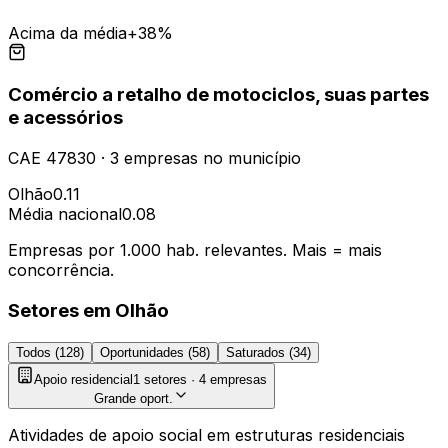
Acima da média
+38%
Comércio a retalho de motociclos, suas partes
e acessórios
CAE
47830
·
3
empresas
no município
Olhão
0.11
Média nacional
0.08
Empresas por 1.000 hab. relevantes. Mais = mais
concorrência.
Setores em
Olhão
Todos (
128
)
Oportunidades (
58
)
Saturados (
34
)
Apoio residencial
1
setores ·
4
empresas
Grande oport.
Atividades de apoio social em estruturas residenciais