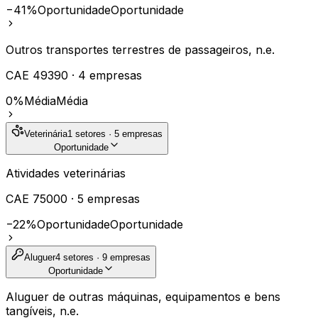
−41%
Oportunidade
Oportunidade
Outros transportes terrestres de passageiros, n.e.
CAE
49390
·
4
empresas
0%
Média
Média
Veterinária
1
setores ·
5
empresas
Oportunidade
Atividades veterinárias
CAE
75000
·
5
empresas
−22%
Oportunidade
Oportunidade
Aluguer
4
setores ·
9
empresas
Oportunidade
Aluguer de outras máquinas, equipamentos e bens
tangíveis, n.e.