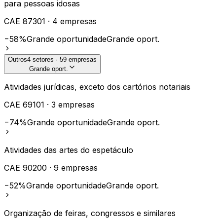
para pessoas idosas
CAE
87301
·
4
empresas
−58%
Grande oportunidade
Grande oport.
Outros
4
setores ·
59
empresas
Grande oport.
Atividades jurídicas, exceto dos cartórios notariais
CAE
69101
·
3
empresas
−74%
Grande oportunidade
Grande oport.
Atividades das artes do espetáculo
CAE
90200
·
9
empresas
−52%
Grande oportunidade
Grande oport.
Organização de feiras, congressos e similares