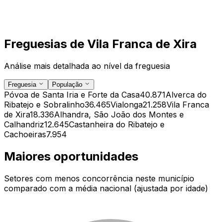
Freguesias de
Vila Franca de Xira
Análise mais detalhada ao nível da freguesia
Freguesia
População
Póvoa de Santa Iria e Forte da Casa
40.871
Alverca do
Ribatejo e Sobralinho
36.465
Vialonga
21.258
Vila Franca
de Xira
18.336
Alhandra, São João dos Montes e
Calhandriz
12.645
Castanheira do Ribatejo e
Cachoeiras
7.954
Maiores oportunidades
Setores com menos concorrência neste município
comparado com a média nacional (ajustada por idade)