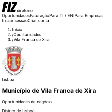
diretorio
Oportunidades
Faturação
Para TI / ENI
Para Empresas
Iniciar sessao
Criar conta
Início
/
Oportunidades
/
Vila Franca de Xira
Lisboa
Município de
Vila Franca de Xira
Oportunidades de negócio
Distrito de
Lisboa