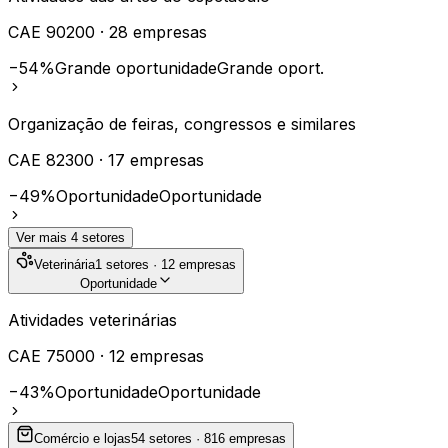
CAE
90200
·
28
empresas
−54%
Grande oportunidade
Grande oport.
Organização de feiras, congressos e similares
CAE
82300
·
17
empresas
−49%
Oportunidade
Oportunidade
Ver mais
4
setores
Veterinária
1
setores ·
12
empresas
Oportunidade
Atividades veterinárias
CAE
75000
·
12
empresas
−43%
Oportunidade
Oportunidade
Comércio e lojas
54
setores ·
816
empresas