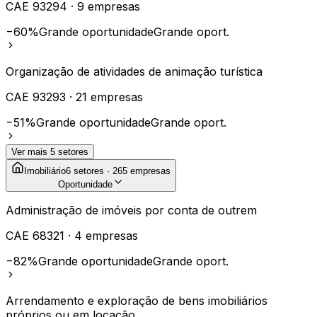
CAE
93294
·
9
empresas
−60%
Grande oportunidade
Grande oport.
Organização de atividades de animação turística
CAE
93293
·
21
empresas
−51%
Grande oportunidade
Grande oport.
Ver mais
5
setores
Imobiliário
6
setores ·
265
empresas
Oportunidade
Administração de imóveis por conta de outrem
CAE
68321
·
4
empresas
−82%
Grande oportunidade
Grande oport.
Arrendamento e exploração de bens imobiliários
próprios ou em locação