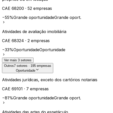
CAE
68200
·
52
empresas
−55%
Grande oportunidade
Grande oport.
Atividades de avaliação imobiliária
CAE
68324
·
2
empresas
−33%
Oportunidade
Oportunidade
Ver mais
3
setores
Outros
7
setores ·
195
empresas
Oportunidade
Atividades jurídicas, exceto dos cartórios notariais
CAE
69101
·
7
empresas
−81%
Grande oportunidade
Grande oport.
Atividades das artes do espetáculo