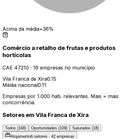
Acima da média
+36%
Comércio a retalho de frutas e produtos
hortícolas
CAE
47210
·
16
empresas
no município
Vila Franca de Xira
0.15
Média nacional
0.11
Empresas por 1.000 hab. relevantes. Mais = mais
concorrência.
Setores em
Vila Franca de Xira
Todos (
168
)
Oportunidades (
109
)
Saturados (
18
)
Alojamento
6
setores ·
42
empresas