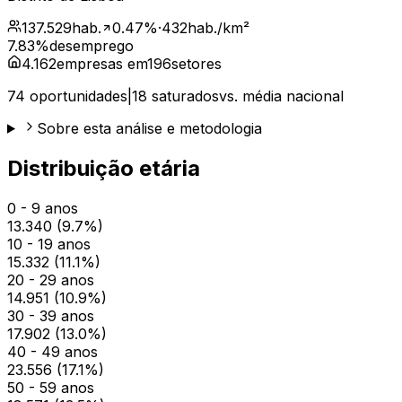
137.529
hab.
0.47
%
·
432
hab./km²
7.83
%
desemprego
4.162
empresas em
196
setores
74
oportunidades
|
18
saturados
vs. média nacional
Sobre esta análise e metodologia
Distribuição etária
0 - 9 anos
13.340
(
9.7
%)
10 - 19 anos
15.332
(
11.1
%)
20 - 29 anos
14.951
(
10.9
%)
30 - 39 anos
17.902
(
13.0
%)
40 - 49 anos
23.556
(
17.1
%)
50 - 59 anos