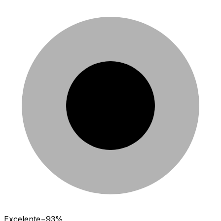
Excelente
−93%