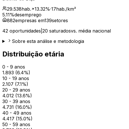
29.538
hab.
13.32
%
·
17
hab./km²
5.11
%
desemprego
882
empresas em
139
setores
42
oportunidades
|
20
saturados
vs. média nacional
Sobre esta análise e metodologia
Distribuição etária
0 - 9 anos
1.893
(
6.4
%)
10 - 19 anos
2.107
(
7.1
%)
20 - 29 anos
4.012
(
13.6
%)
30 - 39 anos
4.731
(
16.0
%)
40 - 49 anos
4.417
(
15.0
%)
50 - 59 anos