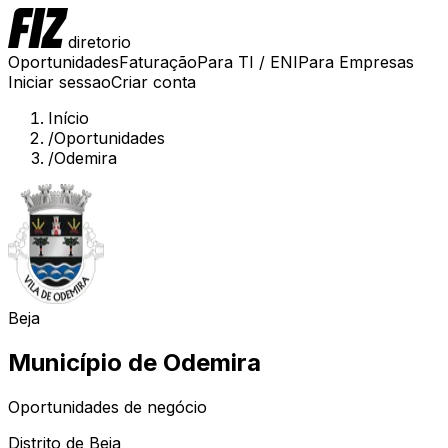
diretorio
Oportunidades
Faturação
Para TI / ENI
Para Empresas
Iniciar sessao
Criar conta
Início
/
Oportunidades
/
Odemira
Beja
Município de
Odemira
Oportunidades de negócio
Distrito de
Beja