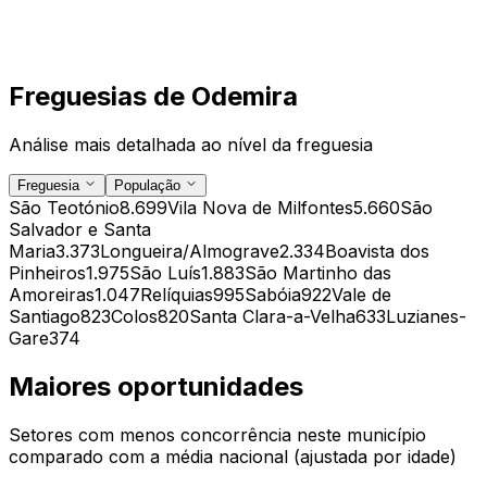
Freguesias de
Odemira
Análise mais detalhada ao nível da freguesia
Freguesia
População
São Teotónio
8.699
Vila Nova de Milfontes
5.660
São
Salvador e Santa
Maria
3.373
Longueira/Almograve
2.334
Boavista dos
Pinheiros
1.975
São Luís
1.883
São Martinho das
Amoreiras
1.047
Relíquias
995
Sabóia
922
Vale de
Santiago
823
Colos
820
Santa Clara-a-Velha
633
Luzianes-
Gare
374
Maiores oportunidades
Setores com menos concorrência neste município
comparado com a média nacional (ajustada por idade)