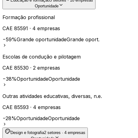
Educação e formação
3
setores ·
10
empresas
Oportunidade
Formação profissional
CAE
85591
·
4
empresas
−59%
Grande oportunidade
Grande oport.
Escolas de condução e pilotagem
CAE
85530
·
2
empresas
−38%
Oportunidade
Oportunidade
Outras atividades educativas, diversas, n.e.
CAE
85593
·
4
empresas
−28%
Oportunidade
Oportunidade
Design e fotografia
2
setores ·
4
empresas