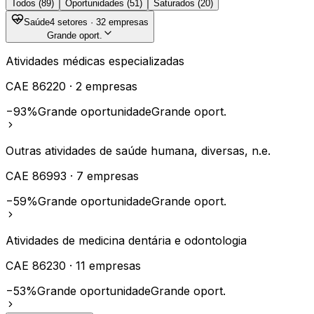
Todos (
89
)
Oportunidades (
51
)
Saturados (
20
)
Saúde
4
setores ·
32
empresas
Grande oport.
Atividades médicas especializadas
CAE
86220
·
2
empresas
−93%
Grande oportunidade
Grande oport.
Outras atividades de saúde humana, diversas, n.e.
CAE
86993
·
7
empresas
−59%
Grande oportunidade
Grande oport.
Atividades de medicina dentária e odontologia
CAE
86230
·
11
empresas
−53%
Grande oportunidade
Grande oport.