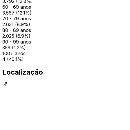
3.792
(
12.8
%)
60 - 69 anos
3.567
(
12.1
%)
70 - 79 anos
2.631
(
8.9
%)
80 - 89 anos
2.025
(
6.9
%)
90 - 99 anos
359
(
1.2
%)
100+ anos
4
(
<0.1
%)
Localização