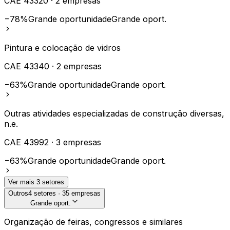
CAE
43320
·
2
empresas
−78%
Grande oportunidade
Grande oport.
Pintura e colocação de vidros
CAE
43340
·
2
empresas
−63%
Grande oportunidade
Grande oport.
Outras atividades especializadas de construção diversas,
n.e.
CAE
43992
·
3
empresas
−63%
Grande oportunidade
Grande oport.
Ver mais
3
setores
Outros
4
setores ·
35
empresas
Grande oport.
Organização de feiras, congressos e similares