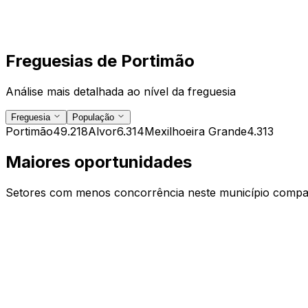
Freguesias de
Portimão
Análise mais detalhada ao nível da freguesia
Freguesia
População
Portimão
49.218
Alvor
6.314
Mexilhoeira Grande
4.313
Maiores oportunidades
Setores com menos concorrência neste município compar