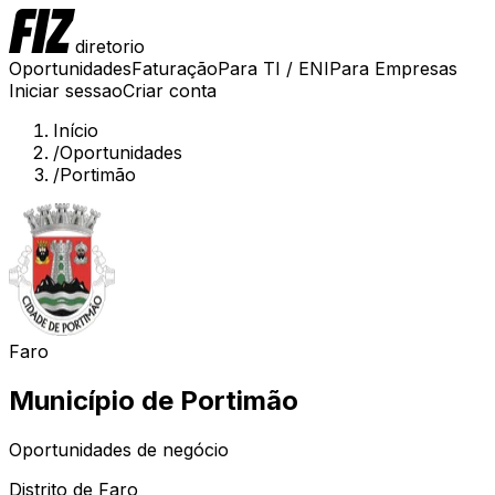
diretorio
Oportunidades
Faturação
Para TI / ENI
Para Empresas
Iniciar sessao
Criar conta
Início
/
Oportunidades
/
Portimão
Faro
Município de
Portimão
Oportunidades de negócio
Distrito de
Faro