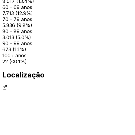
8.017
(
13.4
%)
60 - 69 anos
7.713
(
12.9
%)
70 - 79 anos
5.836
(
9.8
%)
80 - 89 anos
3.013
(
5.0
%)
90 - 99 anos
673
(
1.1
%)
100+ anos
22
(
<0.1
%)
Localização