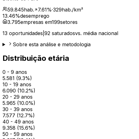
59.845
hab.
7.61
%
·
329
hab./km²
13.46
%
desemprego
3.795
empresas em
199
setores
13
oportunidades
|
92
saturados
vs. média nacional
Sobre esta análise e metodologia
Distribuição etária
0 - 9 anos
5.581
(
9.3
%)
10 - 19 anos
6.090
(
10.2
%)
20 - 29 anos
5.965
(
10.0
%)
30 - 39 anos
7.577
(
12.7
%)
40 - 49 anos
9.358
(
15.6
%)
50 - 59 anos