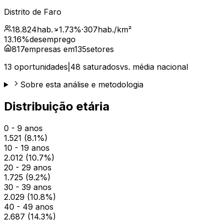
Distrito de
Faro
18.824
hab.
1.73
%
·
307
hab./km²
13.16
%
desemprego
817
empresas em
135
setores
13
oportunidades
|
48
saturados
vs. média nacional
Sobre esta análise e metodologia
Distribuição etária
0 - 9 anos
1.521
(
8.1
%)
10 - 19 anos
2.012
(
10.7
%)
20 - 29 anos
1.725
(
9.2
%)
30 - 39 anos
2.029
(
10.8
%)
40 - 49 anos
2.687
(
14.3
%)