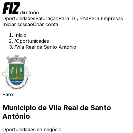
diretorio
Oportunidades
Faturação
Para TI / ENI
Para Empresas
Iniciar sessao
Criar conta
Início
/
Oportunidades
/
Vila Real de Santo António
Faro
Município de
Vila Real de Santo
António
Oportunidades de negócio