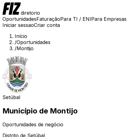
diretorio
Oportunidades
Faturação
Para TI / ENI
Para Empresas
Iniciar sessao
Criar conta
Início
/
Oportunidades
/
Montijo
Setúbal
Município de
Montijo
Oportunidades de negócio
Distrito de
Setúbal