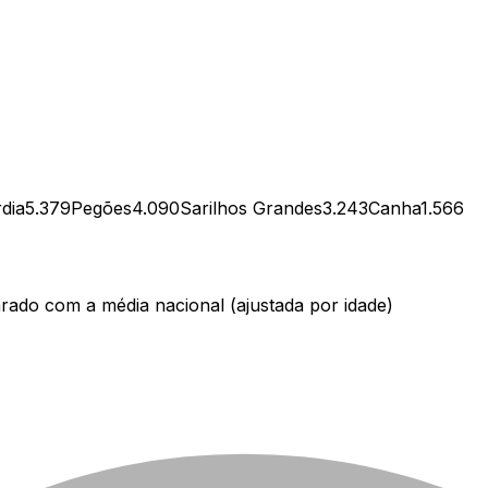
rdia
5.379
Pegões
4.090
Sarilhos Grandes
3.243
Canha
1.566
ado com a média nacional (ajustada por idade)