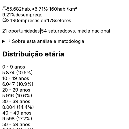
55.682
hab.
8.71
%
·
160
hab./km²
9.21
%
desemprego
2.190
empresas em
178
setores
21
oportunidades
|
54
saturados
vs. média nacional
Sobre esta análise e metodologia
Distribuição etária
0 - 9 anos
5.874
(
10.5
%)
10 - 19 anos
6.047
(
10.9
%)
20 - 29 anos
5.916
(
10.6
%)
30 - 39 anos
8.004
(
14.4
%)
40 - 49 anos
9.598
(
17.2
%)
50 - 59 anos